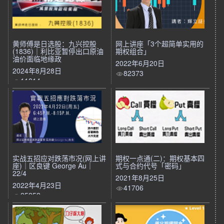
黄师傅是日选股：九兴控股
网上讲座「3个超简单实用的
(1836)｜利比亚暂停出口原油
期权组合」
油价面临地缘政
2022年6月20日
2024年8月28日
82373
11814
实战五招应对跌荡市况(网上讲
期权一点通(二)：期权基本四
座)｜区良键 George Au｜
式与合约代号「密码」
22/4
2021年8月25日
2022年4月23日
41706
25252