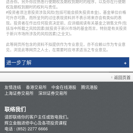
适合你。另外你应熟悉行使期权及期权到期时的程序，以及你在行使期
权及期权到期时的权利与责任。
#投资者须注意投资涉及风险(包括可能会损失投资本金)，基金单位价格
可升亦可跌，而所呈列的过往表现资料并不表示将来亦会有类似的表
现。投资者在作出任何投资决定前，应详细阅读有关基金之销售文件(包
括当中所载之风险因素(就投资于新兴市场的基金而言，特别是有关投资
于新兴市场所涉及的风险因素)之全文)。
此等网页所包含的资料不拟提供作为专业意见，亦不应赖以作为专业意
见，浏览此等网页之人士，在需要时应寻求适当之专业意见。
进一步了解
简介
返回页首
辉立课程
友情连结
香港交易所
中金在线港股
腾讯港股
讲师
上海证券交易所
深圳证券交易所
条款及细则
联络我们
请即联络你的客户主任或致电我们。
辉立金融进修中心及各项投资课程
电话 : (852) 2277 6666