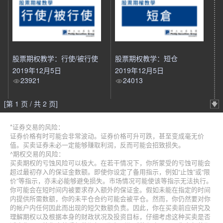
股票期权教学：行使/被行使
股票期权教学：短仓
2019年12月5日
2019年12月5日
23921
24013
[第 1 页 / 共 2 页]
*证券交易的风险：
证券价格有时可能会非常波动。证券价格可升可跌，甚至变成毫无价
值。买卖证券未必一定能够赚取利润，反而可能会招致损失。
^期权交易的风险：
买卖期权的亏蚀风险可以极大。在若干情况下，你所蒙受的亏蚀可能会
超过最初存入的保证金数额。即使你设定了备用指示，例如“止蚀”或“限
价”等指示，亦未必能够避免损失。市场情况可能使该等指示无法执行。
你可能会在短时间内被要求存入额外的保证金。假如未能在指定的时间
内提供所需数额，你的未平仓合约可能会被平仓。然而，你仍然要对你
的帐户内任何因此而出现的短欠数额负责。因此，你在买卖前应研究及
理解期权以及根据本身的财政状况及投资目标，仔细考虑这种买卖是否