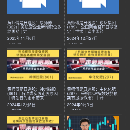
黄师傅是日选股：康师傅
黄师傅是日选股：东岳集团
(322) | 美私营企业新增职位多
(189)｜全国两会召开日期敲
於预期 | 史
定｜世银上调中国经
2025年11月6日
2024年12月27日
2068
11332
黄师傅是日选股：神州控股
黄师傅是日选股：中化化肥
(861)｜石油煤炭股走强原因
(297)｜采购经理指数好於预
｜特朗普为虚币带来
期有提振作用？｜开
2024年12月5日
2024年9月3日
2796
7485