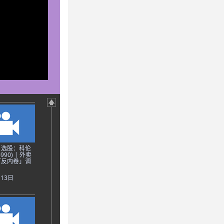
日选股：科伦
90) | 外卖
「反内卷」调
月13日