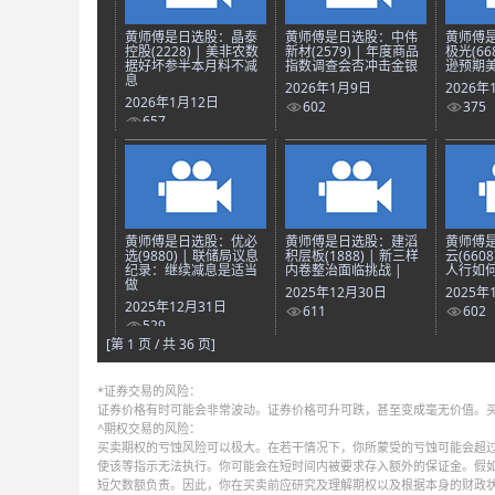
黄师傅是日选股：晶泰
黄师傅是日选股：中伟
黄师傅
控股(2228) | 美非农数
新材(2579) | 年度商品
极光(66
据好坏参半本月料不减
指数调查会否冲击金银
逊预期美
息
2026年1月9日
2026年
2026年1月12日
602
375
657
黄师傅是日选股：优必
黄师傅是日选股：建滔
黄师傅
选(9880) | 联储局议息
积层板(1888) | 新三样
云(660
纪录：继续减息是适当
内卷整治面临挑战 |
人行如何
做
2025年12月30日
2025年
2025年12月31日
611
602
529
[第 1 页 / 共 36 页]
*证券交易的风险：
证券价格有时可能会非常波动。证券价格可升可跌，甚至变成毫无价值。
^期权交易的风险：
买卖期权的亏蚀风险可以极大。在若干情况下，你所蒙受的亏蚀可能会超过
使该等指示无法执行。你可能会在短时间内被要求存入额外的保证金。假
短欠数额负责。因此，你在买卖前应研究及理解期权以及根据本身的财政