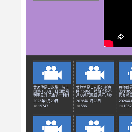
黄师傅是日选股：海丰
黄师傅是日选股：新意
黄师傅
国际(1308) | 日国债殖
网(1686) | 特朗普称不
医疗(85
利率急升 黄金多一利好
担心美元贬值 美汇指数
仍有降息
2026年1月29日
2026年1月28日
2026年
19747
586
1062