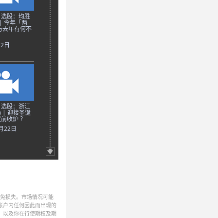
日选股：均胜
 | 今年「两
与去年有何不
月2日
日选股：浙江
) | 迎接圣诞
前收炉 ？
2月22日
避免损失。市场情况可能
帐户内任何因此而出现的
，以及你在行使期权及期