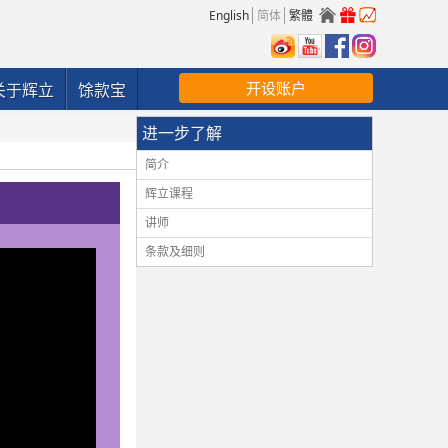
English
简体
繁體
开设账户
关于辉立
馀款宝
进一步了解
简介
辉立课程
讲师
条款及细则