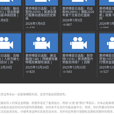
是日选股：脑动
黄师傅是日选股：三花
黄师傅是日选股：均达
黄师傅是
81) | 就业数据
智控(2050) | 能源及银
股份(2865) | 港股2026
电子(699)
股冲高回落 |
行股推动道指创历史新
年首个交易日红盘高
新」政策 
高
同
1月8日
2026年1月5日
2026年1月6日
2026年1
667
476
590
是日选股：百融
黄师傅是日选股：建滔
黄师傅是日选股：耐世
黄师傅是
8) | 人民币破七
集团(148) | 特朗普哈塞
特(1316) | 新消费股升
世宝(1057
应对 | 拆
特唱双簧鼓吹减息 |
势能否持续？ | 四新
行情资金提
12月29日
2025年12月24日
2025年12月23日
2025年1
825
543
527
买卖证券未必一定能够赚取利润，反而可能会招致损失。
最初存入的保证金数额。即使你设定了备用指示，例如“止蚀”或“限价”等指示，亦未必能够
如未能在指定的时间内提供所需数额，你的未平仓合约可能会被平仓。然而，你仍然要对你的
状况及投资目标，仔细考虑这种买卖是否适合你。另外你应熟悉行使期权及期权到期时的程序