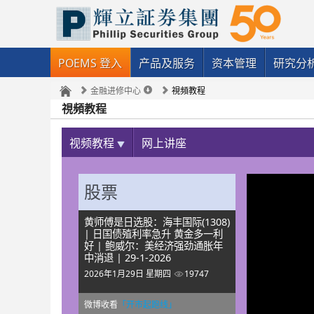
POEMS 登入
产品及服务
资本管理
研究分
金融进修中心
視頻教程
視頻教程
视频教程
网上讲座
股票
黄师傅是日选股：海丰国际(1308)
| 日国债殖利率急升 黄金多一利
好 | 鲍威尔：美经济强劲通胀年
中消退 | 29-1-2026
2026年1月29日 星期四
19747
微博收看
「开市起跑线」