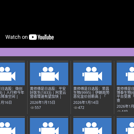
是日选股：微创
黄师傅是日选股：平安
黄师傅是日选股：荣昌
黄师傅是
3) | 人行称今年
好医生(1833) | 阿里云
生物(9995) | 伊朗局势
博泰生物(69
降准空间 |
营收增速有望加快 |
恶化金价创新高 | 「
平台受惠
查
1月16日
2026年1月15日
2026年1月14日
2026年1
557
472
449