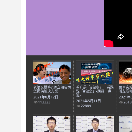
老婆又嬲咗? 辉立期货为
看升是「#做多」，看跌
录音灾
您提供解决方案！
说「#做空」-期货一点
听左啲咩
通2
2021年8月12日
2021年
2021年5月11日
113323
2618
22889