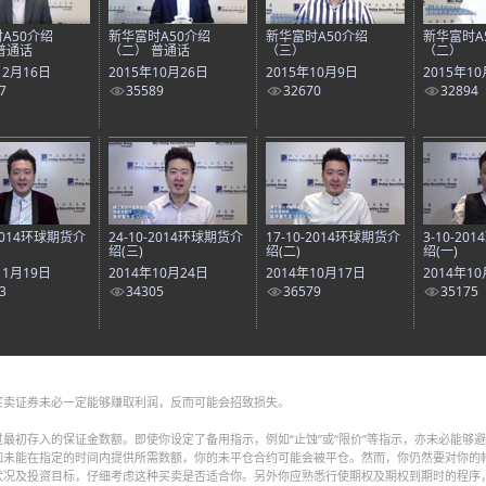
A50介绍
新华富时A50介绍
新华富时A50介绍
新华富时A
普通话
（二） 普通话
（三）
（二）
12月16日
2015年10月26日
2015年10月9日
2015年1
7
35589
32670
32894
-2014环球期货介
24-10-2014环球期货介
17-10-2014环球期货介
3-10-2
绍(三)
绍(二)
绍(一)
11月19日
2014年10月24日
2014年10月17日
2014年1
3
34305
36579
35175
买卖证券未必一定能够赚取利润，反而可能会招致损失。
最初存入的保证金数额。即使你设定了备用指示，例如“止蚀”或“限价”等指示，亦未必能够
如未能在指定的时间内提供所需数额，你的未平仓合约可能会被平仓。然而，你仍然要对你的
状况及投资目标，仔细考虑这种买卖是否适合你。另外你应熟悉行使期权及期权到期时的程序