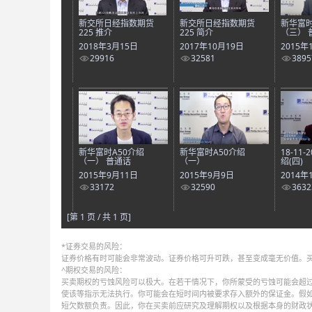
新交所日经指数期货
新交所日经指数期货
新华富时
225 推介
225 简介
（三） 
2018年3月15日
2017年10月19日
2015年
29916
32581
3895
新华富时A50介绍
新华富时A50介绍
18-11
（一） 普通话
（一）
绍(四)
2015年9月11日
2015年9月9日
2014年
33172
32590
3632
[第 1 页 / 共 1 页]
*证券交易的风险：
证券价格有时可能会非常波动。证券价格可升可跌，甚至变成毫无价值。
^期权交易的风险：
买卖期权的亏蚀风险可以极大。在若干情况下，你所蒙受的亏蚀可能会超过
使该等指示无法执行。你可能会在短时间内被要求存入额外的保证金。假
短欠数额负责。因此，你在买卖前应研究及理解期权以及根据本身的财政