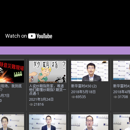
难现场，我到底
人说炒期指败家，难道
新华富时A50 (2)
新华富时A
?
他们都懂炒期指? 期货一
2018年5月18日
2018年4
点通-1
5月7日
69535
31708
2021年3月24日
0
21816