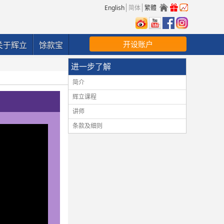
English
简体
繁體
开设账户
关于辉立
馀款宝
进一步了解
简介
辉立课程
讲师
条款及细则