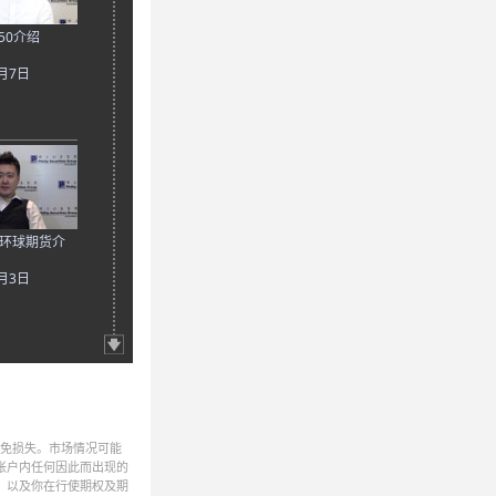
50介绍
0月7日
014环球期货介
0月3日
避免损失。市场情况可能
帐户内任何因此而出现的
，以及你在行使期权及期