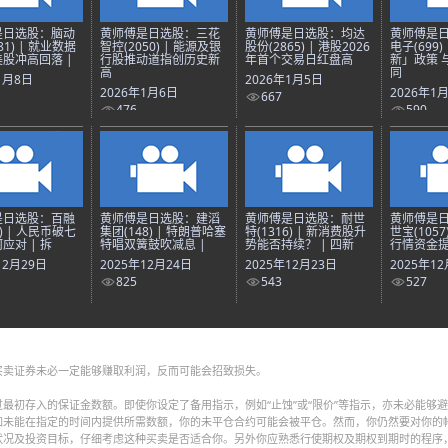
是日选股：脑动
黄师傅是日选股：三花
黄师傅是日选股：均达
黄师傅是
81) | 就业数据
智控(2050) | 能源及银
股份(2865) | 港股2026
电子(699)
股冲高回落 |
行股推动道指创历史新
年首个交易日红盘高
新」政策 
高
同
1月8日
2026年1月5日
2026年1月6日
2026年1
667
476
590
是日选股：百融
黄师傅是日选股：建滔
黄师傅是日选股：耐世
黄师傅是
8) | 人民币破七
集团(148) | 特朗普哈塞
特(1316) | 新消费股升
世宝(1057
应对 | 拆
特唱双簧鼓吹减息 |
势能否持续？ | 四新
行情资金提
12月29日
2025年12月24日
2025年12月23日
2025年1
825
543
527
买卖证券未必一定能够赚取利润，反而可能会招致损失。
最初存入的保证金数额。即使你设定了备用指示，例如“止蚀”或“限价”等指示，亦未必能够
如未能在指定的时间内提供所需数额，你的未平仓合约可能会被平仓。然而，你仍然要对你的
状况及投资目标，仔细考虑这种买卖是否适合你。另外你应熟悉行使期权及期权到期时的程序