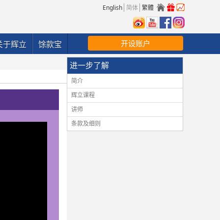
English
简体
繁體
开设账户
关于辉立
馀款宝
进一步了解
简介
辉立课程
讲师
条款及细则