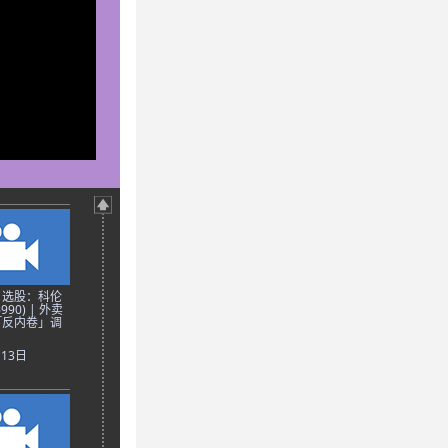
日选股：科伦
90) | 外卖
「反内卷」调
月13日