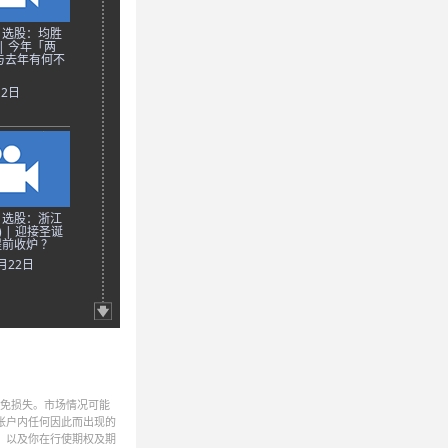
日选股：均胜
 | 今年「两
与去年有何不
月2日
日选股：浙江
) | 迎接圣诞
前收炉 ？
2月22日
避免损失。市场情况可能
帐户内任何因此而出现的
，以及你在行使期权及期