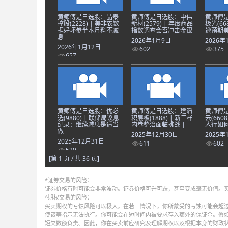
黄师傅是日选股：晶泰
黄师傅是日选股：中伟
黄师傅
控股(2228) | 美非农数
新材(2579) | 年度商品
极光(66
据好坏参半本月料不减
指数调查会否冲击金银
逊预期美
息
2026年1月9日
2026年
2026年1月12日
602
375
657
黄师傅是日选股：优必
黄师傅是日选股：建滔
黄师傅
选(9880) | 联储局议息
积层板(1888) | 新三样
云(660
纪录：继续减息是适当
内卷整治面临挑战 |
人行如何
做
2025年12月30日
2025年
2025年12月31日
611
602
529
[第 1 页 / 共 36 页]
*证券交易的风险：
证券价格有时可能会非常波动。证券价格可升可跌，甚至变成毫无价值。
^期权交易的风险：
买卖期权的亏蚀风险可以极大。在若干情况下，你所蒙受的亏蚀可能会超过
使该等指示无法执行。你可能会在短时间内被要求存入额外的保证金。假
短欠数额负责。因此，你在买卖前应研究及理解期权以及根据本身的财政