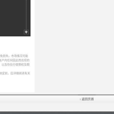
避免损失。市场情况可能
帐户内任何因此而出现的
，以及你在行使期权及期
决定前，应详细阅读有关
返回页首