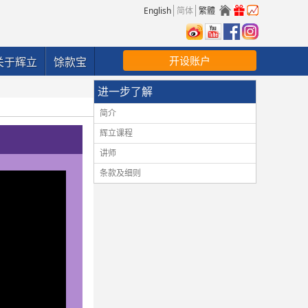
English
简体
繁體
开设账户
关于辉立
馀款宝
进一步了解
简介
辉立课程
讲师
条款及细则