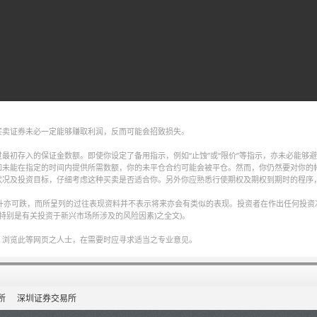
买卖证券未必一定能够赚取利润，反而可能会招致损失。
最初存入的保证金数额。即使你设定了备用指示，例如“止蚀”或“限价”等指示，亦未必能够
如未能在指定的时间内提供所需数额，你的未平仓合约可能会被平仓。然而，你仍然要对你的
状况及投资目标，仔细考虑这种买卖是否适合你。另外你应熟悉行使期权及期权到期时的程序
可升亦可跌，而所呈列的过往表现资料并不表示将来亦会有类似的表现。投资者在作出任何投资
特别是有关投资于新兴市场所涉及的风险因素)之全文)。
，浏览此等网页之人士，在需要时应寻求适当之专业意见。
所
深圳证券交易所