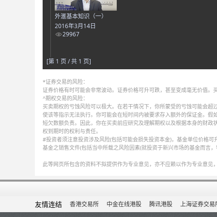
外滙基本知识（一）
2016年3月14日
29967
[第 1 页 / 共 1 页]
*证券交易的风险：
证券价格有时可能会非常波动。证券价格可升可跌，甚至变成毫无价值。
^期权交易的风险：
买卖期权的亏蚀风险可以极大。在若干情况下，你所蒙受的亏蚀可能会超过
使该等指示无法执行。你可能会在短时间内被要求存入额外的保证金。假
短欠数额负责。因此，你在买卖前应研究及理解期权以及根据本身的财政
权到期时的权利与责任。
#投资者须注意投资涉及风险(包括可能会损失投资本金)，基金单位价格
基金之销售文件(包括当中所载之风险因素(就投资于新兴市场的基金而言，
此等网页所包含的资料不拟提供作为专业意见，亦不应赖以作为专业意见
友情连结
香港交易所
中金在线港股
腾讯港股
上海证券交易