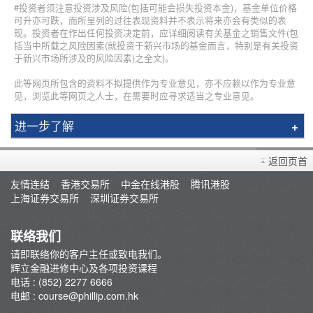
#投资者须注意投资涉及风险(包括可能会损失投资本金)，基金单位价格
可升亦可跌，而所呈列的过往表现资料并不表示将来亦会有类似的表
现。投资者在作出任何投资决定前，应详细阅读有关基金之销售文件(包
括当中所载之风险因素(就投资于新兴市场的基金而言，特别是有关投资
于新兴市场所涉及的风险因素)之全文)。
此等网页所包含的资料不拟提供作为专业意见，亦不应赖以作为专业意
见，浏览此等网页之人士，在需要时应寻求适当之专业意见。
进一步了解
简介
返回页首
辉立课程
友情连结
香港交易所
中金在线港股
腾讯港股
讲师
上海证券交易所
深圳证券交易所
条款及细则
联络我们
请即联络你的客户主任或致电我们。
辉立金融进修中心及各项投资课程
电话 : (852) 2277 6666
电邮 :
course@phillip.com.hk