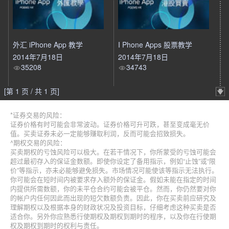
外汇 iPhone App 教学
I Phone Apps 股票教学
2014年7月18日
2014年7月18日
35208
34743
[第 1 页 / 共 1 页]
*证券交易的风险：
证券价格有时可能会非常波动。证券价格可升可跌，甚至变成毫无价
值。买卖证券未必一定能够赚取利润，反而可能会招致损失。
^期权交易的风险：
买卖期权的亏蚀风险可以极大。在若干情况下，你所蒙受的亏蚀可能会
超过最初存入的保证金数额。即使你设定了备用指示，例如“止蚀”或“限
价”等指示，亦未必能够避免损失。市场情况可能使该等指示无法执行。
你可能会在短时间内被要求存入额外的保证金。假如未能在指定的时间
内提供所需数额，你的未平仓合约可能会被平仓。然而，你仍然要对你
的帐户内任何因此而出现的短欠数额负责。因此，你在买卖前应研究及
理解期权以及根据本身的财政状况及投资目标，仔细考虑这种买卖是否
适合你。另外你应熟悉行使期权及期权到期时的程序，以及你在行使期
权及期权到期时的权利与责任。