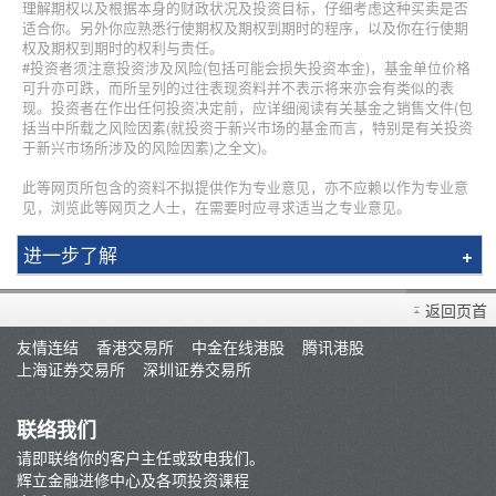
理解期权以及根据本身的财政状况及投资目标，仔细考虑这种买卖是否
适合你。另外你应熟悉行使期权及期权到期时的程序，以及你在行使期
权及期权到期时的权利与责任。
#投资者须注意投资涉及风险(包括可能会损失投资本金)，基金单位价格
可升亦可跌，而所呈列的过往表现资料并不表示将来亦会有类似的表
现。投资者在作出任何投资决定前，应详细阅读有关基金之销售文件(包
括当中所载之风险因素(就投资于新兴市场的基金而言，特别是有关投资
于新兴市场所涉及的风险因素)之全文)。
此等网页所包含的资料不拟提供作为专业意见，亦不应赖以作为专业意
见，浏览此等网页之人士，在需要时应寻求适当之专业意见。
进一步了解
简介
返回页首
辉立课程
友情连结
香港交易所
中金在线港股
腾讯港股
讲师
上海证券交易所
深圳证券交易所
条款及细则
联络我们
请即联络你的客户主任或致电我们。
辉立金融进修中心及各项投资课程