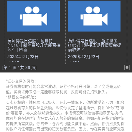
黄师傅是日选股：耐世特
黄师傅是日选股：浙江世宝
(1316) | 新消费股升势能否持
(1057) | 迎接圣诞行情资金提
续？ | 四新
前收炉 ？
2025年12月23日
2025年12月22日
546
531
[第 1 页 / 共 36 页]
*证券交易的风险：
证券价格有时可能会非常波动。证券价格可升可跌，甚至变成毫无价
值。买卖证券未必一定能够赚取利润，反而可能会招致损失。
^期权交易的风险：
买卖期权的亏蚀风险可以极大。在若干情况下，你所蒙受的亏蚀可能会
超过最初存入的保证金数额。即使你设定了备用指示，例如“止蚀”或“限
价”等指示，亦未必能够避免损失。市场情况可能使该等指示无法执行。
你可能会在短时间内被要求存入额外的保证金。假如未能在指定的时间
内提供所需数额，你的未平仓合约可能会被平仓。然而，你仍然要对你
的帐户内任何因此而出现的短欠数额负责。因此，你在买卖前应研究及