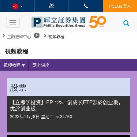
🎁
📞
POEMS 登入
Toggle
navigation
金融进修中心
視頻教程
視頻教程
视频教程
网上讲座
股票
【立即学投资】EP 123 : 创成长ETF源於创业板，
优於创业板
2022年11月8日 星期二
24760