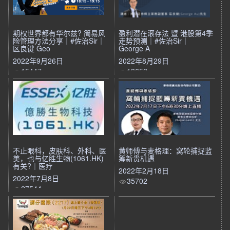
期权世界都有华尔兹? 简易风
盈利潜在滚存法 暨 港股第4季
险管理方法分享｜#佐治Sir｜
走势预测｜#佐治Sir｜
区良键 Geo
George A
2022年9月26日
2022年8月29日
15447
18652
不止眼科，皮肤科、外科、医
黄师傅与麦格理：窝轮捕捉蓝
美，也与亿胜生物(1061.HK)
筹新贵机遇
有关?｜医疗
2022年2月18日
2022年7月8日
35702
27544