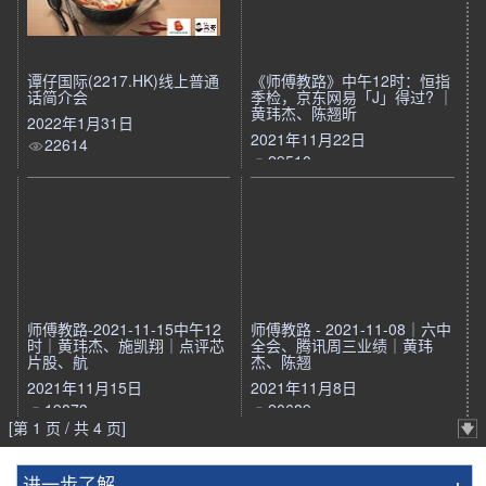
谭仔国际(2217.HK)线上普通
《师傅教路》中午12时：恒指
话简介会
季检，京东网易「J」得过? ｜
黄玮杰、陈翘昕
2022年1月31日
2021年11月22日
22614
29510
师傅教路-2021-11-15中午12
师傅教路 - 2021-11-08｜六中
时｜黄玮杰、施凯翔｜点评芯
全会、腾讯周三业绩｜黄玮
片股、航
杰、陈翘
2021年11月15日
2021年11月8日
19873
20689
[第 1 页 / 共 4 页]
进一步了解