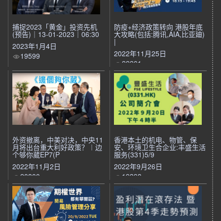
捕捉2023「黄金」投资先机
防疫+经济政策转向 港股年底
(预告)｜13-01-2023｜06:30
大攻略(包括:腾讯,AIA,比亚廸)
|
2023年1月4日
2022年11月25日
19599
22201
外资撤离，中美对决，中央11
香港本土的机电、物管、保
月将出台重大利好政策？︱边
安、环境卫生合企业:丰盛生活
个够你葳EP7(P
服务(331)5/9
2022年11月2日
2022年9月26日
20800
19398