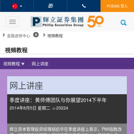
🎁
📞
POEMS 登入
Toggle
navigation
金融进修中心
視頻教程
視頻教程
视频教程
网上讲座
网上讲座
季度讲座：黄师傅团队与你展望2014下半年
2014年8月5日 星期二
23224
辉立资本管理投资经理胡启华在季度讲座上表示，PMI指数改