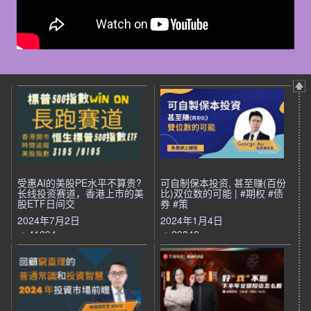
受惠AI的美股PE水平不算贵?
可自制保本投资, 甚至赚(百份
长线投资赛道，香港上市的美
比)双位数的可能 | #期权 #债
股ETF日间交
券 #策
2024年7月2日
2024年1月4日
41294
29842