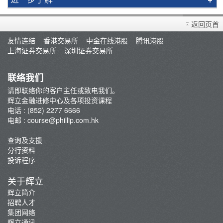
简介
返回页首
辉立课程
友情连结
香港交易所
中金在线港股
腾讯港股
讲师
上海证券交易所
深圳证券交易所
条款及细则
联络我们
请即联络你的客户主任或致电我们。
辉立金融进修中心及各项投资课程
电话 : (852) 2277 6666
电邮 :
course@phillip.com.hk
查询及支援
分行资料
投诉程序
关于辉立
辉立简介
招聘人才
集团网络
辉立通讯