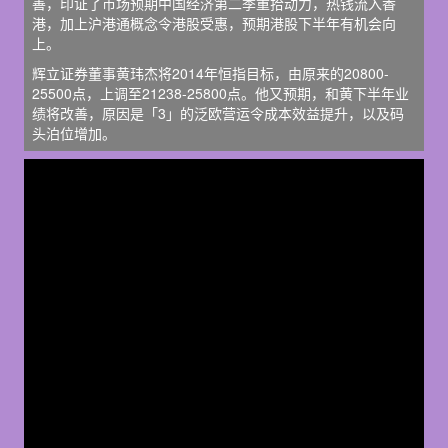
善，印证了市场预期中国经济第二季重拾动力，热钱流入香
港，加上沪港通概念令港股受惠，预期港股下半年有机会向
上。
辉立证券董事黄玮杰将2014年恒指目标，由原来的20800-
25500点，上调至21238-25800点。他又预期，和黄下半年业
绩将改善，原因是「3」的泛欧营运令成本效益提升，以及码
头泊位增加。