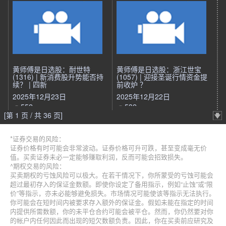
黄师傅是日选股：耐世特
黄师傅是日选股：浙江世宝
(1316) | 新消费股升势能否持
(1057) | 迎接圣诞行情资金提
续？ | 四新
前收炉 ？
2025年12月23日
2025年12月22日
552
532
[第 1 页 / 共 36 页]
*证券交易的风险：
证券价格有时可能会非常波动。证券价格可升可跌，甚至变成毫无价
值。买卖证券未必一定能够赚取利润，反而可能会招致损失。
^期权交易的风险：
买卖期权的亏蚀风险可以极大。在若干情况下，你所蒙受的亏蚀可能会
超过最初存入的保证金数额。即使你设定了备用指示，例如“止蚀”或“限
价”等指示，亦未必能够避免损失。市场情况可能使该等指示无法执行。
你可能会在短时间内被要求存入额外的保证金。假如未能在指定的时间
内提供所需数额，你的未平仓合约可能会被平仓。然而，你仍然要对你
的帐户内任何因此而出现的短欠数额负责。因此，你在买卖前应研究及