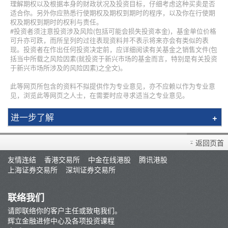
理解期权以及根据本身的财政状况及投资目标，仔细考虑这种买卖是否
适合你。另外你应熟悉行使期权及期权到期时的程序，以及你在行使期
权及期权到期时的权利与责任。
#投资者须注意投资涉及风险(包括可能会损失投资本金)，基金单位价格
可升亦可跌，而所呈列的过往表现资料并不表示将来亦会有类似的表
现。投资者在作出任何投资决定前，应详细阅读有关基金之销售文件(包
括当中所载之风险因素(就投资于新兴市场的基金而言，特别是有关投资
于新兴市场所涉及的风险因素)之全文)。
此等网页所包含的资料不拟提供作为专业意见，亦不应赖以作为专业意
见，浏览此等网页之人士，在需要时应寻求适当之专业意见。
进一步了解
简介
返回页首
辉立课程
友情连结
香港交易所
中金在线港股
腾讯港股
讲师
上海证券交易所
深圳证券交易所
条款及细则
联络我们
请即联络你的客户主任或致电我们。
辉立金融进修中心及各项投资课程