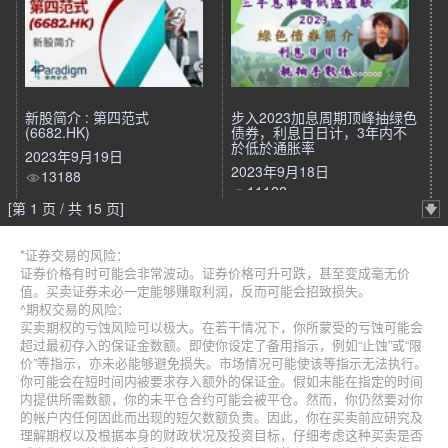
新股简介 : 第四范式
步入2023加息周期顶峰抽绿色
(6682.HK)
债券，利息日日计，3年内不
於低於通胀率
2023年9月19日
2023年9月18日
13188
11122
[第 1 页 / 共 15 页]
*证券交易的风险：
证券价格有时可能会非常波动。证券价格可升可跌，甚至变成毫无价
值。买卖证券未必一定能够赚取利润，反而可能会招致损失。
^期权交易的风险：
买卖期权的亏蚀风险可以极大。在若干情况下，你所蒙受的亏蚀可能会
超过最初存入的保证金数额。即使你设定了备用指示，例如“止蚀”或“限
价”等指示，亦未必能够避免损失。市场情况可能使该等指示无法执行。
你可能会在短时间内被要求存入额外的保证金。假如未能在指定的时间
内提供所需数额，你的未平仓合约可能会被平仓。然而，你仍然要对你
的帐户内任何因此而出现的短欠数额负责。因此，你在买卖前应研究及
理解期权以及根据本身的财政状况及投资目标，仔细考虑这种买卖是否