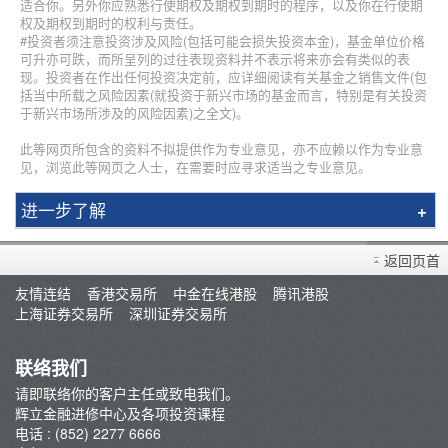
适合你。另外你应熟悉行使期权及期权到期时的程序，以及你在行使期
权及期权到期时的权利与责任。
#投资者须注意投资涉及风险(包括可能会损失投资本金)，基金单位价格
可升亦可跌，而所呈列的过往表现资料并不表示将来亦会有类似的表
现。投资者在作出任何投资决定前，应详细阅读有关基金之销售文件(包
括当中所载之风险因素(就投资于新兴市场的基金而言，特别是有关投资
于新兴市场所涉及的风险因素)之全文)。
此等网页所包含的资料不拟提供作为专业意见，亦不应赖以作为专业意
见，浏览此等网页之人士，在需要时应寻求适当之专业意见。
进一步了解
简介
返回页首
辉立课程
友情连结
香港交易所
中金在线港股
腾讯港股
讲师
上海证券交易所
深圳证券交易所
条款及细则
联络我们
请即联络你的客户主任或致电我们。
辉立金融进修中心及各项投资课程
电话 : (852) 2277 6666