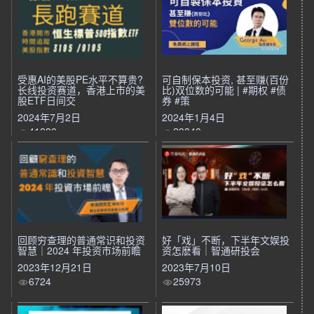
受惠AI的美股PE水平不算贵?
可自制保本投资, 甚至赚(百份
长线投资赛道，香港上市的美
比)双位数的可能 | #期权 #债
股ETF日间交
券 #策
2024年7月2日
2024年1月4日
41280
29840
回顾穷查理的普通常识和投资
好「戏」不断，下半年文娱投
智慧｜2024 年投资市场前瞻
资怎麽看｜智通研投会
2023年12月21日
2023年7月10日
6724
25973