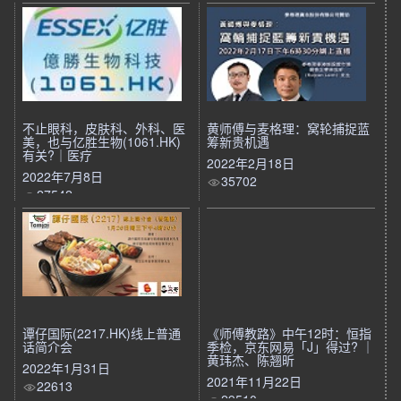
不止眼科，皮肤科、外科、医
黄师傅与麦格理：窝轮捕捉蓝
美，也与亿胜生物(1061.HK)
筹新贵机遇
有关?｜医疗
2022年2月18日
2022年7月8日
35702
27542
谭仔国际(2217.HK)线上普通
《师傅教路》中午12时：恒指
话简介会
季检，京东网易「J」得过? ｜
黄玮杰、陈翘昕
2022年1月31日
2021年11月22日
22613
29510