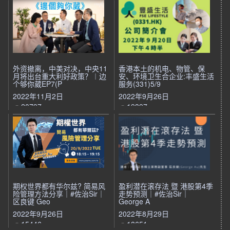
外资撤离，中美对决，中央11
香港本土的机电、物管、保
月将出台重大利好政策？︱边
安、环境卫生合企业:丰盛生活
个够你葳EP7(P
服务(331)5/9
2022年11月2日
2022年9月26日
20797
19397
期权世界都有华尔兹? 简易风
盈利潜在滚存法 暨 港股第4季
险管理方法分享｜#佐治Sir｜
走势预测｜#佐治Sir｜
区良键 Geo
George A
2022年9月26日
2022年8月29日
15446
18651