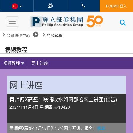
🎁
📞
POEMS 登入
Toggle
navigation
金融进修中心
視頻教程
視頻教程
视频教程
网上讲座
网上讲座
黄师傅X高盛：联储收水如何部署网上讲座(预告)
2021年11月4日 星期四
19420
黄师傅X高盛11月18日时15分网上开讲，报名：
按此