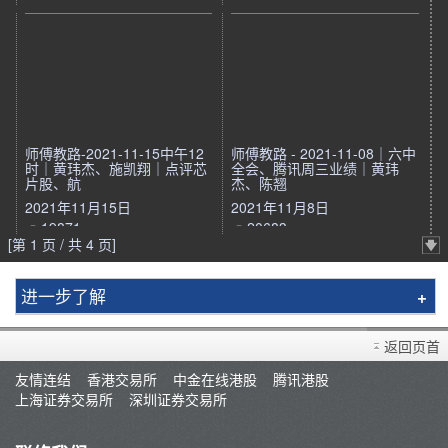
师傅教路-2021-11-15中午12
师傅教路 - 2021-11-08｜六中
时｜黄玮杰、施凯翔｜点评芯
全会、腾讯周三业绩｜黄玮
片股、航
杰、陈翘
2021年11月15日
2021年11月8日
19871
20683
[第 1 页 / 共 4 页]
进一步了解
简介
返回页首
辉立课程
友情连结
香港交易所
中金在线港股
腾讯港股
讲师
上海证券交易所
深圳证券交易所
条款及细则