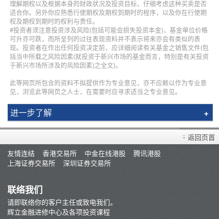
理解期权以及根据本身的财政状况及投资目标，仔细考虑这种买卖是否
适合你。另外你应熟悉行使期权及期权到期时的程序，以及你在行使期
权及期权到期时的权利与责任。
#投资者须注意投资涉及风险(包括可能会损失投资本金)，基金单位价格
可升亦可跌，而所呈列的过往表现资料并不表示将来亦会有类似的表
现。投资者在作出任何投资决定前，应详细阅读有关基金之销售文件(包
括当中所载之风险因素(就投资于新兴市场的基金而言，特别是有关投资
于新兴市场所涉及的风险因素)之全文)。
此等网页所包含的资料不拟提供作为专业意见，亦不应赖以作为专业意
见，浏览此等网页之人士，在需要时应寻求适当之专业意见。
进一步了解
简介
返回页首
辉立课程
友情连结
香港交易所
中金在线港股
腾讯港股
讲师
上海证券交易所
深圳证券交易所
条款及细则
联络我们
请即联络你的客户主任或致电我们。
辉立金融进修中心及各项投资课程