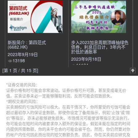
新股简介 : 第四范式
步入2023加息周期顶峰抽绿色
(6682.HK)
债券，利息日日计，3年内不
於低於通胀率
2023年9月19日
2023年9月18日
13198
11124
[第 1 页 / 共 15 页]
*证券交易的风险：
证券价格有时可能会非常波动。证券价格可升可跌，甚至变成毫无价
值。买卖证券未必一定能够赚取利润，反而可能会招致损失。
^期权交易的风险：
买卖期权的亏蚀风险可以极大。在若干情况下，你所蒙受的亏蚀可能会
超过最初存入的保证金数额。即使你设定了备用指示，例如“止蚀”或“限
价”等指示，亦未必能够避免损失。市场情况可能使该等指示无法执行。
你可能会在短时间内被要求存入额外的保证金。假如未能在指定的时间
内提供所需数额，你的未平仓合约可能会被平仓。然而，你仍然要对你
的帐户内任何因此而出现的短欠数额负责。因此，你在买卖前应研究及