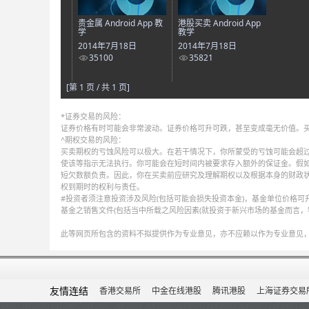
贵金属 Android App 教
港股买卖 Android App
学
教学
2014年7月18日
2014年7月18日
35100
35821
[第 1 页 / 共 1 页]
*证券交易的风险：
证券价格有时可能会非常波动。证券价格可升可跌，甚至变成毫无价值。
^期权交易的风险：
买卖期权的亏蚀风险可以极大。在若干情况下，你所蒙受的亏蚀可能会超过
使该等指示无法执行。你可能会在短时间内被要求存入额外的保证金。假
短欠数额负责。因此，你在买卖前应研究及理解期权以及根据本身的财政
权到期时的权利与责任。
#投资者须注意投资涉及风险(包括可能会损失投资本金)，基金单位价格
基金之销售文件(包括当中所载之风险因素(就投资于新兴市场的基金而言，
此等网页所包含的资料不拟提供作为专业意见，亦不应赖以作为专业意见
友情连结
香港交易所
中金在线港股
腾讯港股
上海证券交易