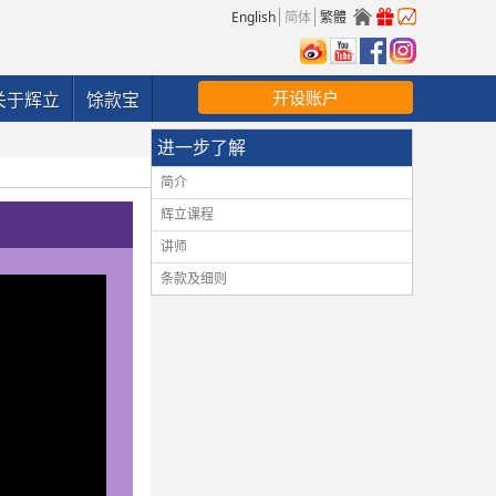
English
简体
繁體
开设账户
关于辉立
馀款宝
进一步了解
简介
辉立课程
讲师
条款及细则