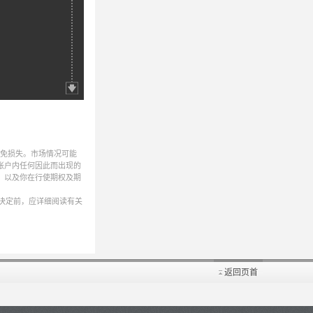
避免损失。市场情况可能
帐户内任何因此而出现的
，以及你在行使期权及期
决定前，应详细阅读有关
返回页首