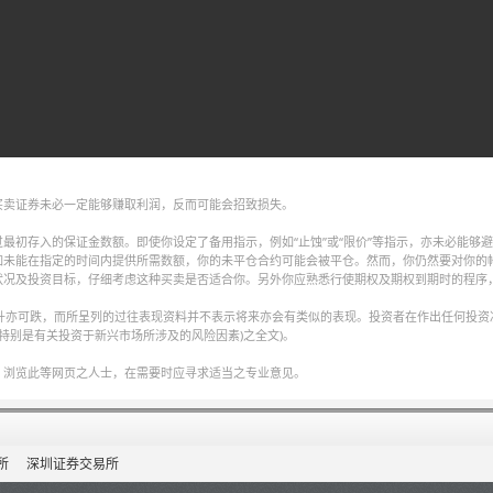
买卖证券未必一定能够赚取利润，反而可能会招致损失。
最初存入的保证金数额。即使你设定了备用指示，例如“止蚀”或“限价”等指示，亦未必能够
如未能在指定的时间内提供所需数额，你的未平仓合约可能会被平仓。然而，你仍然要对你的
状况及投资目标，仔细考虑这种买卖是否适合你。另外你应熟悉行使期权及期权到期时的程序
可升亦可跌，而所呈列的过往表现资料并不表示将来亦会有类似的表现。投资者在作出任何投资
特别是有关投资于新兴市场所涉及的风险因素)之全文)。
，浏览此等网页之人士，在需要时应寻求适当之专业意见。
所
深圳证券交易所