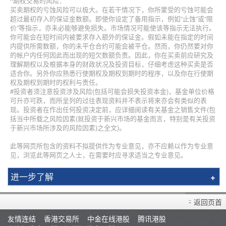
^期权交易的风险：
买卖期权的亏蚀风险可以极大。在若干情况下，你所蒙受的亏蚀可能会
超过最初存入的保证金数额。即使你设定了备用指示，例如“止蚀”或“限
价”等指示，亦未必能够避免损失。市场情况可能使该等指示无法执行。
你可能会在短时间内被要求存入额外的保证金。假如未能在指定的时间
内提供所需数额，你的未平仓合约可能会被平仓。然而，你仍然要对你
的帐户内任何因此而出现的短欠数额负责。因此，你在买卖前应研究及
理解期权以及根据本身的财政状况及投资目标，仔细考虑这种买卖是否
适合你。另外你应熟悉行使期权及期权到期时的程序，以及你在行使期
权及期权到期时的权利与责任。
#投资者须注意投资涉及风险(包括可能会损失投资本金)，基金单位价格
可升亦可跌，而所呈列的过往表现资料并不表示将来亦会有类似的表
现。投资者在作出任何投资决定前，应详细阅读有关基金之销售文件(包
括当中所载之风险因素(就投资于新兴市场的基金而言，特别是有关投资
于新兴市场所涉及的风险因素)之全文)。
此等网页所包含的资料不拟提供作为专业意见，亦不应赖以作为专业意
见，浏览此等网页之人士，在需要时应寻求适当之专业意见。
进一步了解
简介
返回页首
辉立课程
友情连结
香港交易所
中金在线港股
腾讯港股
讲师