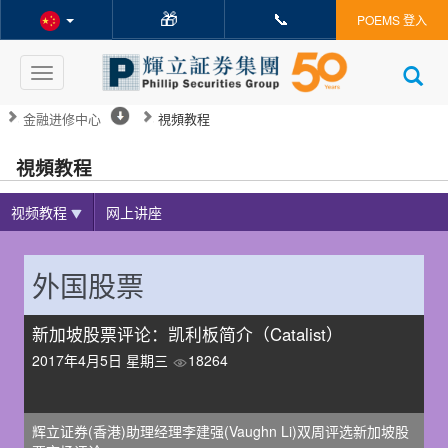
🎁
📞
POEMS 登入
Toggle
navigation
金融进修中心
視頻教程
視頻教程
视频教程
网上讲座
外国股票
新加坡股票评论：凯利板简介（Catalist）
2017年4月5日 星期三
18264
辉立证券(香港)助理经理李建强(Vaughn Li)双周评选新加坡股