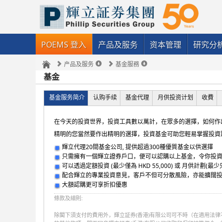
POEMS 登入
产品及服务
资本管理
研究分
产品及服务
基金服務
基金
基金服务简介
认购手续
基金代理
月供投资计划
收費
在今天的投資世界，投資工具數以萬計，在眾多的選擇，如何作
精明的您當然要作出精明的選擇，投資基金可助您輕易掌握投資
輝立代理20間基金公司, 提供超過300種優質基金以供選擇
只需擁有一個輝立證券戶口，便可以認購以上基金，令你投
可以透過定額投資 (最少僅為 HKD 55,000) 或 月供計劃(最少
配合輝立的專業投資意見，客戶不但可分散風險，亦能擴闊
大額認購更可享折扣優惠
條款及細則:
除閣下須支付的費用外，輝立証券(香港)有限公司可不時（在適用法