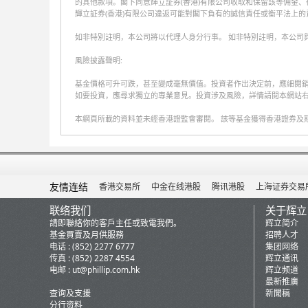
的其他款項。閣下同意輝立証券(香港)有限公司收取和保留該等佣金
輝立証券(香港)有限公司違返可能對閣下負有的誠信責任或衡平法上的
如非特別註明，本公司將以代理人身分行事。 如非特別註明，本公司
風險披露聲明:
基金價格可升可跌，甚至變成毫無價值。投資者作出決定前，應細閱
如要投資，應尋求獨立的專業意見。投資涉及風險，詳情請閱本網站右下方
本網頁所載的資料並未經香港證監會審閱。 該等基金獲得香港證券及
友情连结
香港交易所
中金在线港股
腾讯港股
上海证券交易
联络我们
关于辉立
請即聯絡你的客戶主任或致電我們。
辉立简介
基金買賣及月供服務
招聘人才
电话 : (852) 2277 6777
集团网络
传真 : (852) 2287 4554
辉立通讯
电邮 :
ut@phillip.com.hk
辉立频道
最新推廣
查询及支援
新聞稿
分行资料