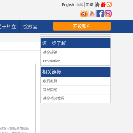
English
简体
繁體
开设账户
关于辉立
馀款宝
进一步了解
基金評論
Promotion
相关链接
收費概覽
常見問題
基金視頻教程
本條款提供服務而徵收