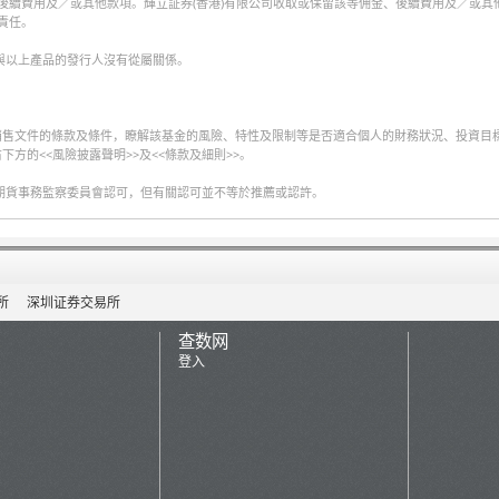
、後續費用及／或其他款項。輝立証券(香港)有限公司收取或保留該等佣金、後續費用及／或其
責任。
與以上產品的發行人沒有從屬關係。
銷售文件的條款及條件，瞭解該基金的風險、特性及限制等是否適合個人的財務狀況、投資目
的<<風險披露聲明>>及<<條款及細則>>。
期貨事務監察委員會認可，但有關認可並不等於推薦或認許。
所
深圳证券交易所
查数网
登入