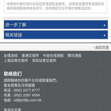
本網頁所載的資料並未經香港證監會審閱。 該等基金獲得香港證券及
期貨事務監察委員會認可，但有關認可並不等於推薦或認許。
进一步了解
基金評論
相关链接
Promotion
收費概覽
返回页首
常見問題
友情连结
香港交易所
中金在线港股
腾讯港股
基金視頻教程
上海证券交易所
深圳证券交易所
联络我们
請即聯絡你的客戶主任或致電我們。
基金買賣及月供服務
电话 : (852) 2277 6777
传真 : (852) 2287 4554
电邮 :
ut@phillip.com.hk
查询及支援