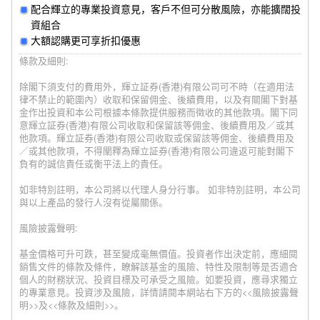
配合輝立的專業投資意見，客戶不但可分散風險，亦能擴闊投
資組合
大額認購更可享折扣優惠
條款及細則:
除閣下須支付的費用外，輝立証券(香港)有限公司可不時（在適用法
律不禁止的範圍內）收取和保留佣金、後續費用，以及有關閣下對基
金作出投資和本公司根據本條款提供服務而徵收的其他款項。閣下同
意輝立証券(香港)有限公司收取和保留該等佣金、後續費用及／或其
他款項。輝立証券(香港)有限公司收取或保留該等佣金、後續費用及
／或其他款項，不得闡釋為輝立証券(香港)有限公司違返可能對閣下
負有的誠信責任或衡平法上的責任。
如非特別註明，本公司將以代理人身分行事。 如非特別註明，本公司
與以上產品的發行人沒有從屬關係。
風險披露聲明:
基金價格可升可跌，甚至變成毫無價值。投資者作出決定前，應細閱
銷售文件的條款及條件，瞭解該基金的風險、特性及限制等是否適合
個人的財務狀況、投資目標及可承受之風險。如要投資，應尋求獨立
的專業意見。投資涉及風險，詳情請閱本網站右下方的<<風險披露聲
明>>及<<條款及細則>>。