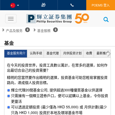
🎁
📞
POEMS 登入
Toggle
navigation
产品及服务
基金服務
基金
基金服务简介
认购手续
基金代理
月供投资计划
收費
最新推广
在今天的投資世界，投資工具數以萬計，在眾多的選擇，如何作
出最切合自己的投資需要？
精明的您當然要作出精明的選擇，投資基金可助您輕易掌握投資
路向，達成個人投資目標。
輝立代理20間基金公司, 提供超過300種優質基金以供選擇
只需擁有一個輝立證券戶口，便可以認購以上基金，令你投資
更靈活
可以透過定額投資 (最少僅為 HKD 55,000) 或 月供計劃(最少
只為 HKD 1,000) 投資於本地及環球基金市場