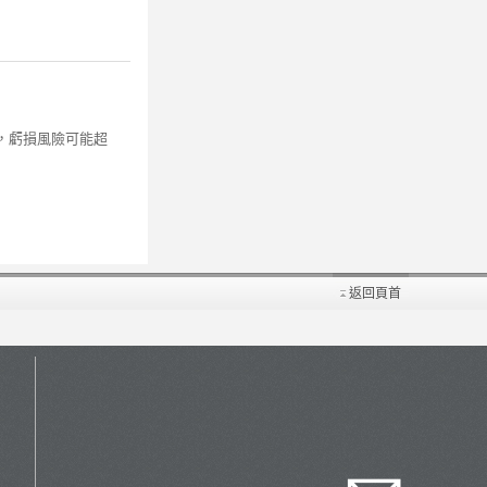
，虧損風險可能超
返回頁首