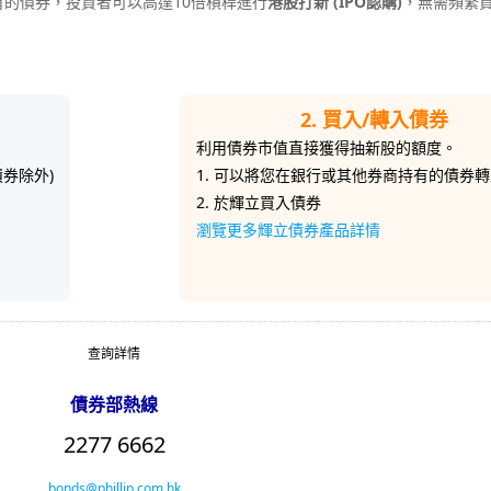
有的債券，投資者可以
高達10倍槓桿
進行
港股打新 (IPO認購)
，無需頻繁
2. 買入/轉入債券
利用債券市值直接獲得抽新股的額度。
券除外)
1. 可以將您在銀行或其他券商持有的債券
2. 於輝立買入
債券
瀏覽更多輝立債券產品詳情
查詢詳情
債券部熱線
2277 6662
bonds@phillip.com.hk