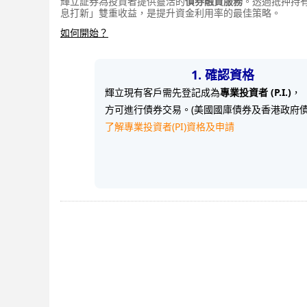
輝立証券為投資者提供靈活的
債券融資服務
。透過抵押持
息打新」雙重收益，是提升資金利用率的最佳策略。
如何開始？
1. 確認資格
輝立現有客戶需先登記成為
專業投資者 (P.I.)
，
方可進行債券交易。(美國國庫債券及香港政府債
了解專業投資者(PI)資格及申請