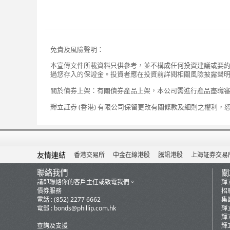
免責及風險聲明：
本宣傳文件所載資料只供參考，並不構成任何投資建議或要
過您存入的保證金。投資者應在投資前詳閱相關風險披露聲
關於債券上架：有關債券產品上架，本公司需進行產品盡職
輝立証券 (香港) 有限公司保留更改有關條款及細則之權利，
友情連結
香港交易所
中金在線港股
騰訊港股
上海証券交易
聯絡我們
關
請即聯絡你的客戶主任或致電我們。
輝
債券服務
招
電話 : (852) 2277 6662
集
電郵 :
bonds@phillip.com.hk
輝
輝
查詢及支援
輝