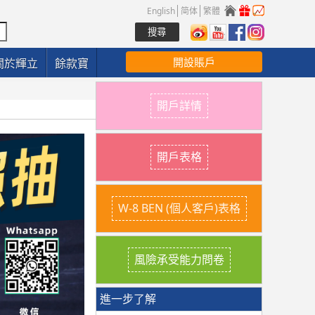
English
简体
繁體
開設賬戶
關於輝立
餘款寶
開戶詳情
開戶表格
W-8 BEN (個人客戶)表格
風險承受能力問卷
進一步了解