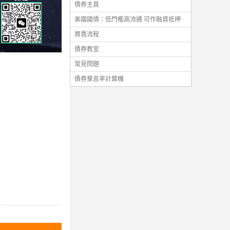
債券主頁
美國國債：低門檻高流通 可作融資抵押
買賣流程
債券教室
常見問題
債券孳息率計算機