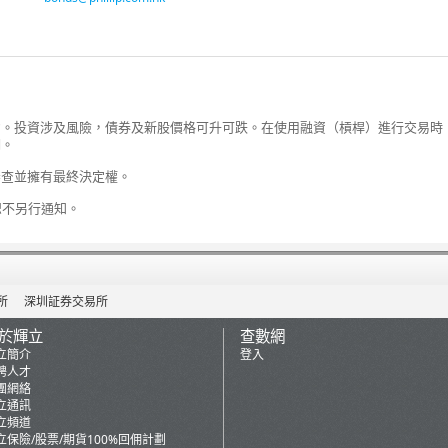
約。投資涉及風險，債券及新股價格可升可跌。在使用融資（槓桿）進行交易時
明。
審查並擁有最終決定權。
恕不另行通知。
所
深圳証券交易所
於輝立
查數網
立簡介
登入
聘人才
團網絡
立通訊
立頻道
立保險/股票/期貨100%回佣計劃