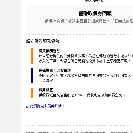
傳統債券投資
僅賺取
債
券回報
債券持倉
資金被鎖定直至到期或賣出，期間無法靈
輝立債券服務優勢
投資債務證券
輝立証券提供的債券投資服務，為您在傳統的證券市場以外
收入的工具，令您在瞬息萬變的投資市場中坐享穩定回報。
選擇豐富，上架靈活
不同國家、行業、風險等級的債券皆可交易。我們更可為客
上架流程。
費用相宜
手續費低至交易金額之 0.1%，代收利息及贖回費全免。
按此瀏覽更多債券詳情 >