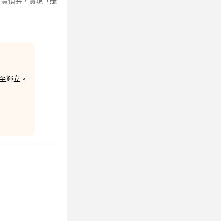
買賣債券，實現「賺
轉至輝立。