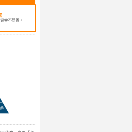
)
，資金不閒置。