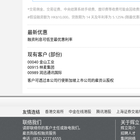
*
交易佣金、交易征费、中央结算系统手续费、厘印费等收费可能会因收费
#
假设融资额为 HK$10,000，贷款期为 14 天及年利率为 5.125% (随最
最新优惠
融资利息可低至最优惠利率
现有客户 (部份)
00040 金山工业
00915 林麦集团
00989 润迅通讯国际
客户可透过本公司行使新加坡上市公司的雇员认股权
友情连结
香港交易所
中金在线港股
腾讯港股
上海证券交易
联络我们
关于辉立
请即联络你的客户主任或致电我们。
辉立简介
雇员购股权融资服务
招聘人才
电话 : (852) 2277 6555
集团网络