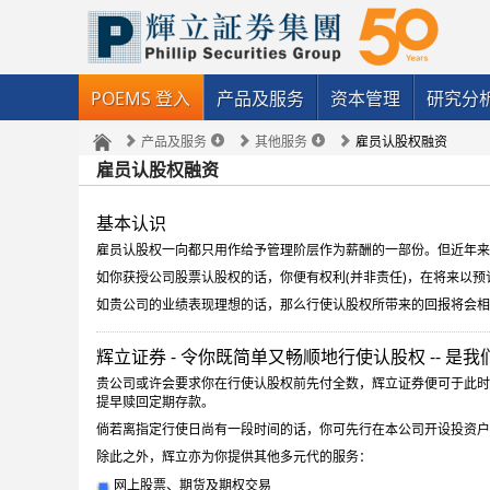
POEMS 登入
产品及服务
资本管理
研究分
产品及服务
其他服务
雇员认股权融资
雇员认股权融资
基本认识
雇员认股权一向都只用作给予管理阶层作为薪酬的一部份。但近年来
如你获授公司股票认股权的话，你便有权利(并非责任)，在将来以预
如贵公司的业绩表现理想的话，那么行使认股权所带来的回报将会相
辉立证券 - 令你既简单又畅顺地行使认股权 -- 是
贵公司或许会要求你在行使认股权前先付全数，辉立证券便可于此时
提早赎回定期存款。
倘若离指定行使日尚有一段时间的话，你可先行在本公司开设投资户
除此之外，辉立亦为你提供其他多元代的服务：
网上股票、期货及期权交易