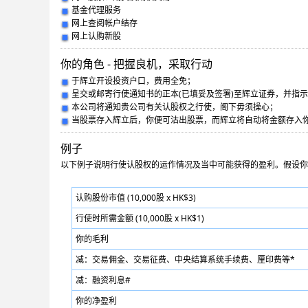
基金代理服务
网上查阅帐户结存
网上认购新股
你的角色 - 把握良机，采取行动
于辉立开设投资户口，费用全免；
呈交或邮寄行使通知书的正本(已填妥及签署)至辉立证券，并指
本公司将通知贵公司有关认股权之行使，阁下毋须操心；
当股票存入辉立后，你便可沽出股票，而辉立将自动将金额存入
例子
以下例子说明行使认股权的运作情况及当中可能获得的盈利。假设你已获授
认购股份市值 (10,000股 x HK$3)
行使时所需金额 (10,000股 x HK$1)
你的毛利
减：交易佣金、交易征费、中央结算系统手续费、厘印费等
*
减：融资利息
#
你的净盈利