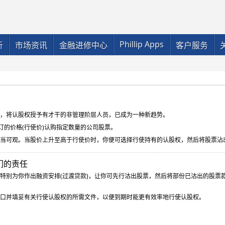
Phillip Apps
析
市场资讯
金融进修中心
客户服务
，将认股权授予有才干的非管理阶层人员，已成为一种新趋势。
订的价格(行使价)认购指定数量的公司股票。
当可观。当股价上升至高于行使价时，你便可选择行使持有的认股权，然后将股票沾
我们的责任
特别为你作出融资安排(过渡贷款)，让你可先行沽出股票，然后将部份已沽出的股票
口并填妥有关行使认股权的所需文件，以便到期时能更有效率地行使认股权。