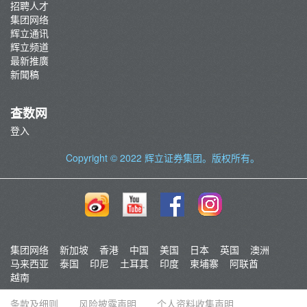
招聘人才
集团网络
辉立通讯
辉立频道
最新推廣
新聞稿
查数网
登入
Copyright © 2022
辉立证券集团
。版权所有。
集团网络
新加坡
香港
中国
美国
日本
英国
澳洲
马来西亚
泰国
印尼
土耳其
印度
柬埔寨
阿联酋
越南
条款及细则
风险披露声明
个人资料收集声明