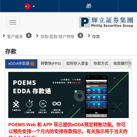
🎁
Toggle
navigation
客户服务
存款/提款/账户转账
存款
存款
eDDA存款通
转数快(FPS)
如何存入資金
存款方式
收款銀行戶口
POEMS Web 和 APP 现已提供eDDA预定转账功能。你可
以预先安排一个月内的安排存款指示。有关指示将于当天的