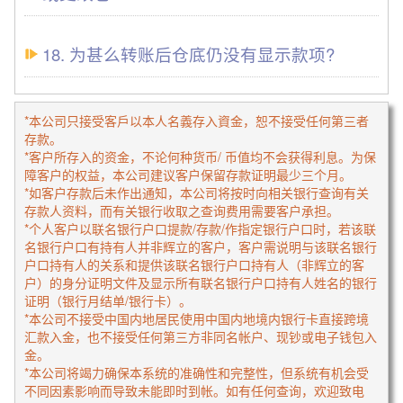
18. 为甚么转账后仓底仍没有显示款项?
*本公司只接受客戶以本人名義存入資金，恕不接受任何第三者
存款。
*
客户所存入的资金，不论何种货币/ 币值均不会获得利息。
为保
障客户的权益，本公司建议客户保留存款证明最少三个月。
*
如客户存款后未作出通知，本公司将按时向相关银行查询有关
存款人资料，而有关银行收取之查询费用需要客户承担。
*个人客户以联名银行户口提款/存款/作指定银行户口时，若该联
名银行户口有持有人并非辉立的客户，客户需说明与该联名银行
户口持有人的关系和提供该联名银行户口持有人（非辉立的客
户）的身分证明文件及显示所有联名银行户口持有人姓名的银行
证明（银行月结单/银行卡）。
*本公司不接受中国内地居民使用中国内地境内银行卡直接跨境
汇款入金，也不接受任何第三方非同名帐户、现钞或电子钱包入
金。
*本公司将竭力确保本系统的准确性和完整性，但系统有机会受
不同因素影响而导致未能即时到帐。如有任何查询，欢迎致电