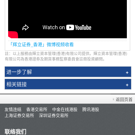
「辉立证券_香港」微博视频收看
註：以上服務由輝立資本管理(香港)有限公司提供。輝立資本管理(香港)
有限公司為香港證券及期貨事務監察委員會註冊投資顧問。
进一步了解
基金经理
相关链接
服务计划
开设户口
辉立丰盛基金
返回页首
存款/提款/账户转账
新股指数ETF
友情连结
香港交易所
中金在线港股
腾讯港股
常见问题
上海证券交易所
深圳证券交易所
ETF通讯
联络我们