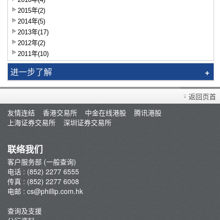
2015年(2)
2014年(5)
2013年(17)
2012年(2)
2011年(10)
进一步了解
辉利市
返回页首
手机应用程式
友情连结
香港交易所
中金在线港股
腾讯港股
平台功能列表
上海证券交易所
深圳证券交易所
最新推广-电子现金券
电子保安编码器 PHK Key
联络我们
交易平台资讯及下载
客户服务部 (一般查询)
电话 : (852) 2277 6555
注册PHK Key
传真 : (852) 2277 6008
解綁PHK KEY
电邮 :
cs@phillip.com.hk
期货应用程序界面(API)
查询及支援