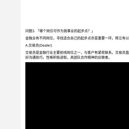
问题3. 「哪个岗位可作为我事业的起步点？」
金融业有不同岗位，寻找适合自己的起步点亦是重要一环。辉立有以
A.交易员(Dealer)
交易员是金融行业主要前线岗位之一，与客户有紧密联系。交易员直
好沟通技巧，性格积极进取，具团队合作精神的应徵者。