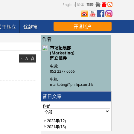
English
简体
繁體
开设账户
关于辉立
馀款宝
作者
市场拓展部
(Marketing)
A
辉立证券
A
A
电话:
852 2277 6666
电邮:
marketing@phillip.com.hk
昔日文章
作者
2022年(12)
2021年(13)