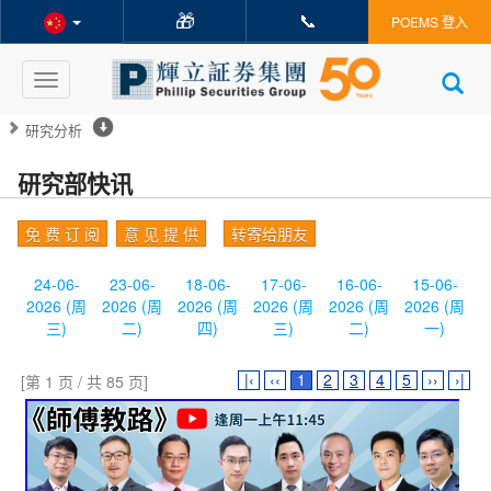
🎁
📞
POEMS 登入
Toggle
navigation
研究分析
研究部快讯
免 费 订 阅
意 见 提 供
转寄给朋友
24-06-
23-06-
18-06-
17-06-
16-06-
15-06-
2026 (周
2026 (周
2026 (周
2026 (周
2026 (周
2026 (周
三)
二)
四)
三)
二)
一)
|‹
‹‹
1
2
3
4
5
››
›|
[第 1 页 / 共 85 页]