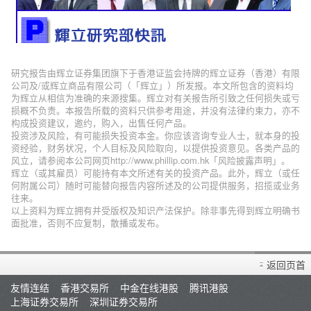
研究报告由辉立证券集团旗下于香港证监会持牌的辉立证券（香港）有限
公司及/或辉立商品有限公司（「辉立」）所发报。本文所包含的资料均
为辉立从相信为准确的来源搜集。辉立对有关报告所引致之任何损失或亏
损概不负责。本报告所载的资料只供参考用途，并没有法律约束力，亦不
构成投资建议，邀约，购入，出售任何产品。
投资涉及风险，有可能损失投资本金。你应该咨询专业人士，就本身的投
资经验，财务状况，个人目标及风险取向，以提供投资意见。各类产品的
风立，请参阅本公司网页http://www.phillip.com.hk「风险披露声明」。
辉立（或其雇员）可能持有本文所述有关的投资产品。此外，辉立（或任
何附属公司）随时可能替向报告内容所述及的公司提供服务，招揽或业务
往来。
以上资料为辉立拥有并受版权及知识产法保护。除非事先得到辉立明确书
面批准，否则不应复制，散播或发布。
返回页首
友情连结
香港交易所
中金在线港股
腾讯港股
上海证券交易所
深圳证券交易所