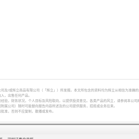
公司及/或辉立商品有限公司（「辉立」）所发报。本文所包含的资料均为辉立从相信为准确
购入，出售任何产品。
财务状况，个人目标及风险取向，以提供投资意见。各类产品的风立，请参阅本公司网页http://w
何附属公司）随时可能替向报告内容所述及的公司提供服务，招揽或业务往来。
面批准，否则不应复制，散播或发布。