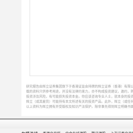
研究报告由辉立证券集团旗下于香港证监会持牌的辉立证券（香港）有限
载的资料只供参考用途，并没有法律约束力，亦不构成投资建议，邀约，
投资涉及风险，有可能损失投资本金。你应该咨询专业人士，就本身的投资经验，
辉立（或其雇员）可能持有本文所述有关的投资产品。此外，辉立（或任
以上资料为辉立拥有并受版权及知识产法保护。除非事先得到辉立明确书