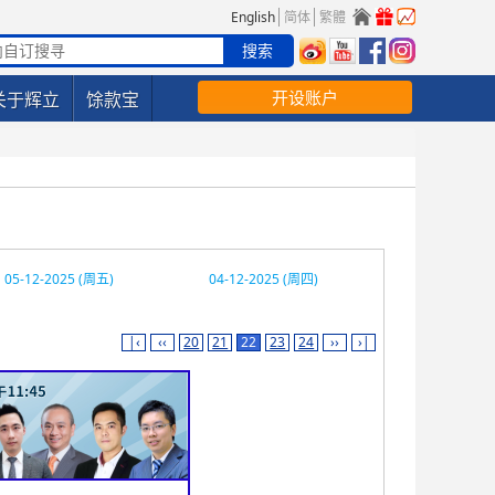
English
简体
繁體
开设账户
关于辉立
馀款宝
05-12-2025 (周五)
04-12-2025 (周四)
|‹
‹‹
20
21
22
23
24
››
›|