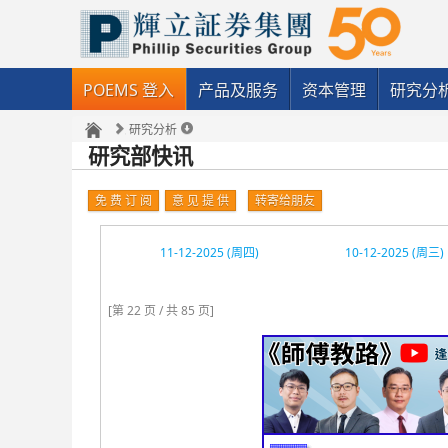
POEMS 登入
产品及服务
资本管理
研究分
研究分析
研究部快讯
免 费 订 阅
意 见 提 供
转寄给朋友
11-12-2025 (周四)
10-12-2025 (周三)
[第 22 页 / 共 85 页]