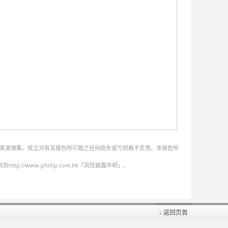
的来源搜集。辉立对有关报告所引致之任何损失或亏损概不负责。本报告所
ww.phillip.com.hk「风险披露声明」。
返回页首