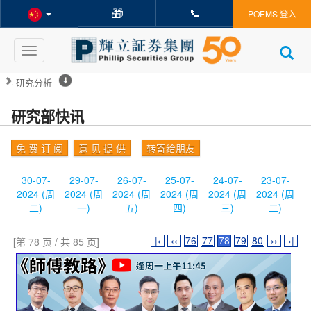
🎁
📞
POEMS 登入
Toggle
navigation
研究分析
研究部快讯
免 费 订 阅
意 见 提 供
转寄给朋友
30-07-
29-07-
26-07-
25-07-
24-07-
23-07-
2024 (周
2024 (周
2024 (周
2024 (周
2024 (周
2024 (周
二)
一)
五)
四)
三)
二)
|‹
‹‹
76
77
78
79
80
››
›|
[第 78 页 / 共 85 页]