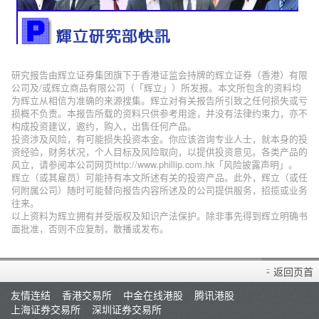
研究报告由辉立证券集团旗下于香港证监会持牌的辉立证券（香港）有限
公司及/或辉立商品有限公司（「辉立」）所发报。本文所包含的资料均
为辉立从相信为准确的来源搜集。辉立对有关报告所引致之任何损失或亏
损概不负责。本报告所载的资料只供参考用途，并没有法律约束力，亦不
构成投资建议，邀约，购入，出售任何产品。
投资涉及风险，有可能损失投资本金。你应该咨询专业人士，就本身的投
资经验，财务状况，个人目标及风险取向，以提供投资意见。各类产品的
风立，请参阅本公司网页http://www.phillip.com.hk「风险披露声明」。
辉立（或其雇员）可能持有本文所述有关的投资产品。此外，辉立（或任
何附属公司）随时可能替向报告内容所述及的公司提供服务，招揽或业务
往来。
以上资料为辉立拥有并受版权及知识产法保护。除非事先得到辉立明确书
面批准，否则不应复制，散播或发布。
返回页首
友情连结
香港交易所
中金在线港股
腾讯港股
上海证券交易所
深圳证券交易所