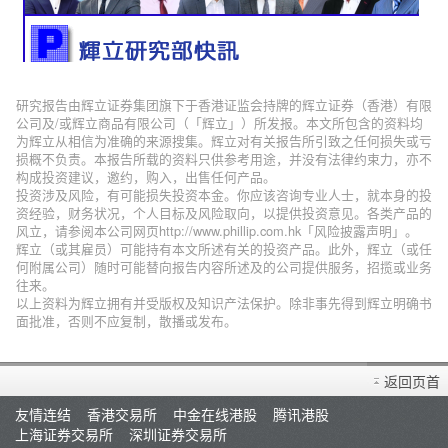
研究报告由辉立证券集团旗下于香港证监会持牌的辉立证券（香港）有限
公司及/或辉立商品有限公司（「辉立」）所发报。本文所包含的资料均
为辉立从相信为准确的来源搜集。辉立对有关报告所引致之任何损失或亏
损概不负责。本报告所载的资料只供参考用途，并没有法律约束力，亦不
构成投资建议，邀约，购入，出售任何产品。
投资涉及风险，有可能损失投资本金。你应该咨询专业人士，就本身的投
资经验，财务状况，个人目标及风险取向，以提供投资意见。各类产品的
风立，请参阅本公司网页http://www.phillip.com.hk「风险披露声明」。
辉立（或其雇员）可能持有本文所述有关的投资产品。此外，辉立（或任
何附属公司）随时可能替向报告内容所述及的公司提供服务，招揽或业务
往来。
以上资料为辉立拥有并受版权及知识产法保护。除非事先得到辉立明确书
面批准，否则不应复制，散播或发布。
返回页首
友情连结
香港交易所
中金在线港股
腾讯港股
上海证券交易所
深圳证券交易所