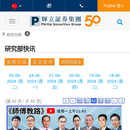
🎁
📞
POEMS 登入
Toggle
navigation
研究分析
研究部快讯
免 费 订 阅
意 见 提 供
转寄给朋友
25-06-
24-06-
21-06-
20-06-
19-06-
18-06-
2024 (周
2024 (周
2024 (周
2024 (周
2024 (周
2024 (周
二)
一)
五)
四)
三)
二)
|‹
‹‹
80
81
82
83
84
››
›|
[第 82 页 / 共 85 页]