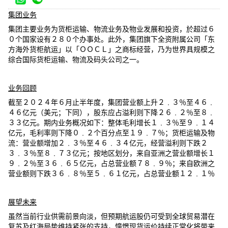
集
团业务
集团主要业务为货柜运输、物流业务及物业发展和投资，於超过６
０个国家设有２８０个办事处。此外，集团旗下全资附属公司「东
方海外货柜航运」以「ＯＯＣＬ」之商标经营，乃为世界具规模之
综合国际货柜运输、物流及码头公司之一。
业务回顾
截至２０２４年６月止半年度，集团营业额上升２﹒３％至４６﹒
４６亿元（美元；下同），股东应占溢利则下降２６﹒２％至８﹒
３３亿元。期内业务概况如下：整体毛利增长１﹒３％至９﹒１４
亿元，毛利率则下降０﹒２个百分点至１９﹒７％；货柜运输及物
流：营业额增加２﹒３％至４６﹒３４亿元，经营溢利则下跌２
３﹒３％至８﹒７３亿元；按地区划分，来自亚洲之营业额增长１
９﹒２％至３６﹒６５亿元，占总营业额７８﹒９％；来自欧洲之
营业额则下跌３６﹒８％至５﹒６１亿元，占总营业额１２﹒１％
展望未来
虽然当前行业供需前景向淡，但预期航运股仍可受到全球贸易潜在
复苏及红海局势维持紧张的支持，憧憬现货运价持续正常化将带来