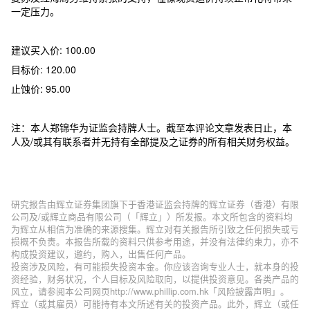
一定压力。
建议买入价: 100.00
目标价: 120.00
止蚀价: 95.00
注：本人郑锦华为证监会持牌人士。截至本评论文章发表日止，本
人及/或其有联系者并无持有全部提及之证券的所有相关财务权益。
研究报告由辉立证券集团旗下于香港证监会持牌的辉立证券（香港）有限
公司及/或辉立商品有限公司（「辉立」）所发报。本文所包含的资料均
为辉立从相信为准确的来源搜集。辉立对有关报告所引致之任何损失或亏
损概不负责。本报告所载的资料只供参考用途，并没有法律约束力，亦不
构成投资建议，邀约，购入，出售任何产品。
投资涉及风险，有可能损失投资本金。你应该咨询专业人士，就本身的投
资经验，财务状况，个人目标及风险取向，以提供投资意见。各类产品的
风立，请参阅本公司网页http://www.phillip.com.hk「风险披露声明」。
辉立（或其雇员）可能持有本文所述有关的投资产品。此外，辉立（或任