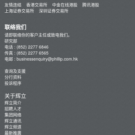
友情连结
香港交易所
中金在线港股
腾讯港股
市况评论
上海证券交易所
深圳证券交易所
交易员评论
A股研报
联络我们
请即联络你的客户主任或致电我们。
研究部
电话 : (852) 2277 6846
传真 : (852) 2277 6565
电邮 :
businessenquiry@phillip.com.hk
查询及支援
分行资料
投诉程序
关于辉立
辉立简介
招聘人才
集团网络
辉立通讯
辉立频道
最新推廣