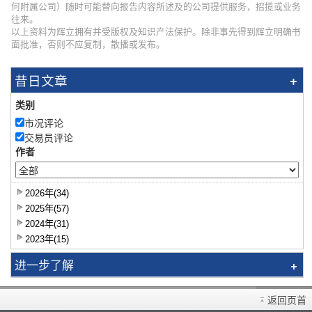
何附属公司）随时可能替向报告内容所述及的公司提供服务，招揽或业务
往来。
以上资料为辉立拥有并受版权及知识产法保护。除非事先得到辉立明确书
面批准，否则不应复制，散播或发布。
昔日文章
类别
市况评论
交易员评论
作者
2026年(34)
2025年(57)
2024年(31)
2023年(15)
进一步了解
研究报告
返回页首
智识拣股