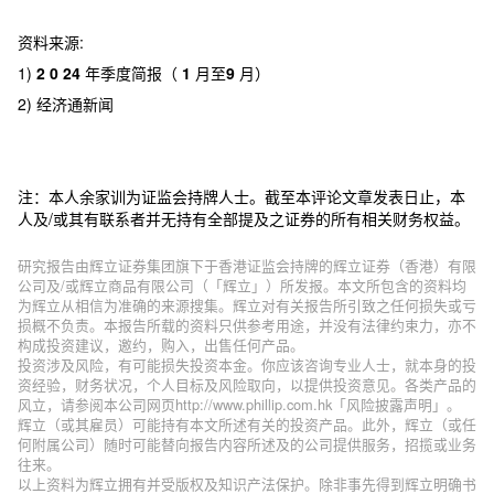
资料来源:
1)
2 0 24
年季度简报（
1
月至
9
月）
2) 经济通新闻
注：本人余家训为证监会持牌人士。截至本评论文章发表日止，本
人及/或其有联系者并无持有全部提及之证券的所有相关财务权益。
研究报告由辉立证券集团旗下于香港证监会持牌的辉立证券（香港）有限
公司及/或辉立商品有限公司（「辉立」）所发报。本文所包含的资料均
为辉立从相信为准确的来源搜集。辉立对有关报告所引致之任何损失或亏
损概不负责。本报告所载的资料只供参考用途，并没有法律约束力，亦不
构成投资建议，邀约，购入，出售任何产品。
投资涉及风险，有可能损失投资本金。你应该咨询专业人士，就本身的投
资经验，财务状况，个人目标及风险取向，以提供投资意见。各类产品的
风立，请参阅本公司网页http://www.phillip.com.hk「风险披露声明」。
辉立（或其雇员）可能持有本文所述有关的投资产品。此外，辉立（或任
何附属公司）随时可能替向报告内容所述及的公司提供服务，招揽或业务
往来。
以上资料为辉立拥有并受版权及知识产法保护。除非事先得到辉立明确书