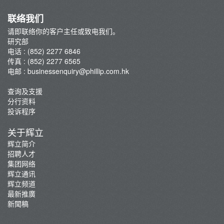
A股研报
联络我们
请即联络你的客户主任或致电我们。
研究部
电话 : (852) 2277 6846
传真 : (852) 2277 6565
电邮 :
businessenquiry@phillip.com.hk
查询及支援
分行资料
投诉程序
关于辉立
辉立简介
招聘人才
集团网络
辉立通讯
辉立频道
最新推廣
新聞稿