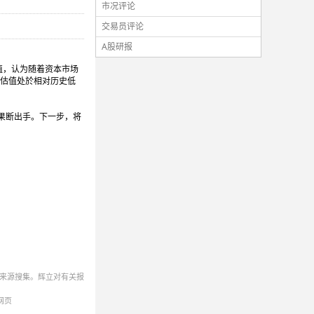
市况评论
交易员评论
A股研报
值，认为随着资本市场
体估值处於相对历史低
果断出手。下一步，将
来源搜集。辉立对有关报
网页