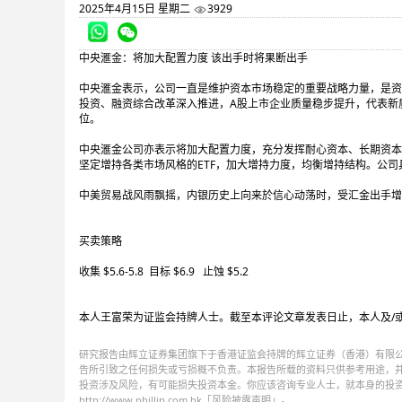
2025年4月15日 星期二
3929
中央滙金：将加大配置力度 该出手时将果断出手
中央滙金表示，公司一直是维护资本市场稳定的重要战略力量，是资
投资、融资综合改革深入推进，A股上市企业质量稳步提升，代表新
位。
中央滙金公司亦表示将加大配置力度，充分发挥耐心资本、长期资本
坚定增持各类市场风格的ETF，加大增持力度，均衡增持结构。公
中美贸易战风雨飘摇，内银历史上向来於信心动荡时，受汇金出手增持稳
买卖策略
收集 $5.6-5.8 目标 $6.9 止蚀 $5.2
本人王富荣为证监会持牌人士。截至本评论文章发表日止，本人及/
研究报告由辉立证券集团旗下于香港证监会持牌的辉立证券（香港）有限
告所引致之任何损失或亏损概不负责。本报告所载的资料只供参考用途，
投资涉及风险，有可能损失投资本金。你应该咨询专业人士，就本身的投
http://www.phillip.com.hk「风险披露声明」。