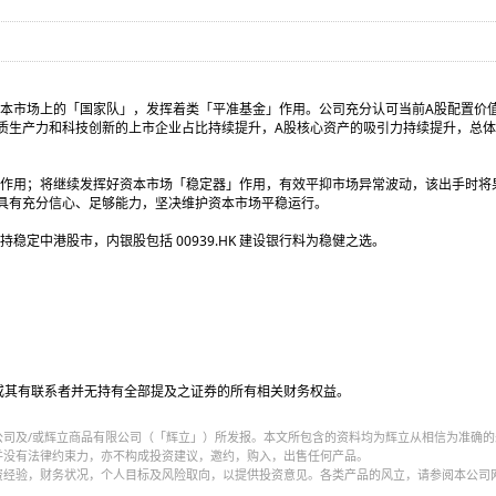
本市场上的「国家队」，发挥着类「平准基金」作用。公司充分认可当前A股配置价
质生产力和科技创新的上市企业占比持续提升，A股核心资产的吸引力持续提升，总
作用；将继续发挥好资本市场「稳定器」作用，有效平抑市场异常波动，该出手时将
司具有充分信心、足够能力，坚决维护资本市场平稳运行。
定中港股市，内银股包括 00939.HK 建设银行料为稳健之选。
或其有联系者并无持有全部提及之证券的所有相关财务权益。
公司及/或辉立商品有限公司（「辉立」）所发报。本文所包含的资料均为辉立从相信为准确的
并没有法律约束力，亦不构成投资建议，邀约，购入，出售任何产品。
资经验，财务状况，个人目标及风险取向，以提供投资意见。各类产品的风立，请参阅本公司