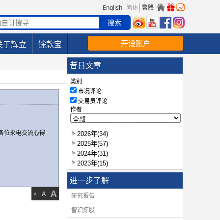
English
简体
繁體
开设账户
关于辉立
馀款宝
昔日文章
类别
市况评论
交易员评论
作者
各位来电交流心得
2026年(34)
2025年(57)
2024年(31)
2023年(15)
进一步了解
A
A
A
研究报告
智识拣股