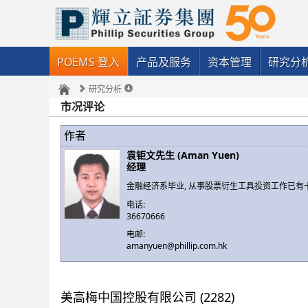
POEMS 登入
产品及服务
资本管理
研究分
研究分析
市况评论
作者
袁钜文先生 (Aman Yuen)
经理
金融经济系毕业, 从事股票衍生工具投资工作已有
电话:
36670666
电邮:
amanyuen@phillip.com.hk
美高梅中国控股有限公司 (2282)