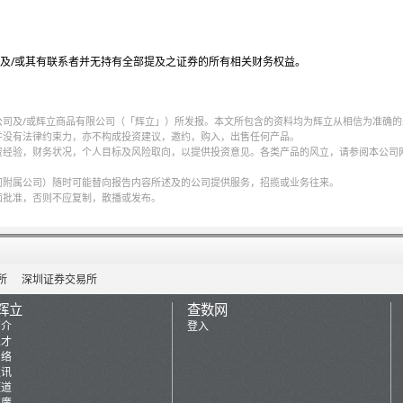
及/或其有联系者并无持有全部提及之证券的所有相关财务权益。
公司及/或辉立商品有限公司（「辉立」）所发报。本文所包含的资料均为辉立从相信为准确的
并没有法律约束力，亦不构成投资建议，邀约，购入，出售任何产品。
资经验，财务状况，个人目标及风险取向，以提供投资意见。各类产品的风立，请参阅本公司
何附属公司）随时可能替向报告内容所述及的公司提供服务，招揽或业务往来。
面批准，否则不应复制，散播或发布。
所
深圳证券交易所
辉立
查数网
简介
登入
人才
网络
通讯
频道
推廣