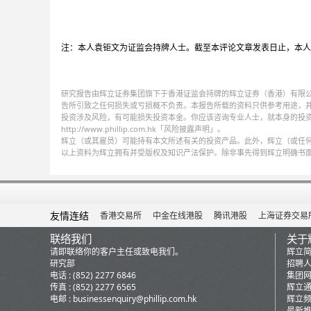
注：本人袁钜文为证监会持牌人士。截至本评论文章发表日止，本人
研究报告由辉立证券集团旗下于香港证监会持牌的辉立证券（香港）有限
告所引致之任何损失或亏损概不负责。本报告所载的资料只供参考用途，
投资涉及风险，有可能损失投资本金。你应该咨询专业人士，就本身的投
http://www.phillip.com.hk「风险披露声明」。
辉立（或其雇员）可能持有本文所述有关的投资产品。此外，辉立（或任
以上资料为辉立拥有并受版权及知识产法保护。除非事先得到辉立明确书
友情连结
香港交易所
中金在线港股
腾讯港股
上海证券交易
联络我们
关于
请即联络你的客户主任或致电我们。
辉立
研究部
招聘
电话 : (852) 2277 6846
集团
传真 : (852) 2277 6565
辉立
电邮 :
businessenquiry@phillip.com.hk
辉立
最新