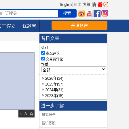
English
简体
繁體
开设账户
关于辉立
馀款宝
昔日文章
类别
市况评论
交易员评论
作者
2026年(34)
2025年(57)
2024年(31)
2023年(15)
进一步了解
A
A
A
研究报告
智识拣股