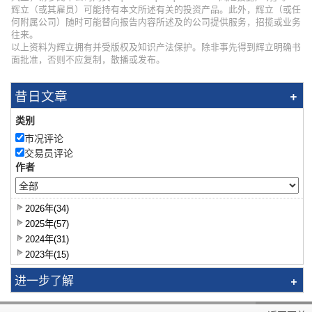
辉立（或其雇员）可能持有本文所述有关的投资产品。此外，辉立（或任
何附属公司）随时可能替向报告内容所述及的公司提供服务，招揽或业务
往来。
以上资料为辉立拥有并受版权及知识产法保护。除非事先得到辉立明确书
面批准，否则不应复制，散播或发布。
昔日文章
类别
市况评论
交易员评论
作者
2026年(34)
2025年(57)
2024年(31)
2023年(15)
进一步了解
研究报告