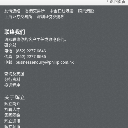
返回页首
智识拣股
友情连结
香港交易所
中金在线港股
腾讯港股
市况评论
上海证券交易所
深圳证券交易所
交易员评论
A股研报
联络我们
请即联络你的客户主任或致电我们。
研究部
电话 : (852) 2277 6846
传真 : (852) 2277 6565
电邮 :
businessenquiry@phillip.com.hk
查询及支援
分行资料
投诉程序
关于辉立
辉立简介
招聘人才
集团网络
辉立通讯
辉立频道