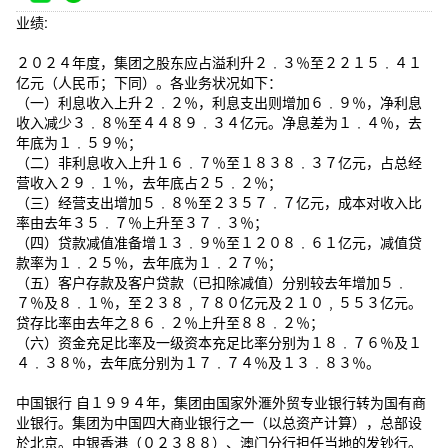
业绩:
２０２４年度，集团之股东应占溢利升２﹒３％至２２１５﹒４１
亿元（人民币；下同）。各业务状况如下：
（一）利息收入上升２﹒２％，利息支出则增加６﹒９％，净利息
收入减少３﹒８％至４４８９﹒３４亿元。净息差为１﹒４％，去
年底为１﹒５９％；
（二）非利息收入上升１６﹒７％至１８３８﹒３７亿元，占总经
营收入２９﹒１％，去年底占２５﹒２％；
（三）经营支出增加５﹒８％至２３５７﹒７亿元，成本对收入比
率由去年３５﹒７％上升至３７﹒３％；
（四）贷款减值准备增１３﹒９％至１２０８﹒６１亿元，减值贷
款率为１﹒２５％，去年底为１﹒２７％；
（五）客户存款及客户贷款（已扣除减值）分别较去年增加５﹒
７％及８﹒１％，至２３８﹐７８０亿元及２１０﹐５５３亿元。
贷存比率由去年之８６﹒２％上升至８８﹒２％；
（六）资金充足比率及一级资本充足比率分别为１８﹒７６％及１
４﹒３８％，去年底分别为１７﹒７４％及１３﹒８３％。
中国银行 自１９９４年，集团由国家外滙外贸专业银行转为国有商
业银行。集团为中国四大商业银行之一（以总资产计算），总部设
於北京。中银香港（０２３８８）、澳门分行担任当地的发钞行。