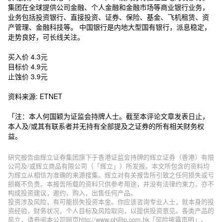
集团在全球提供公司金融、个人金融和金融市场等商业银行业务，
业务包括投资银行、直接投资、证券、保险、基金、飞机租赁、资
产管理、金融科技等。 中国银行是内地大型国有银行，派息稳定，
走势良好，可长线关注。
买入价 4.3元
目标价 4.9元
止蚀价 3.9元
资料来源: ETNET
「注：本人何国颖为证监会持牌人士。截至本评论文章发表日止，
本人及/或其有联系者并无持有全部提及之证券的所有相关财务权
益。
研究报告由辉立证券集团旗下于香港证监会持牌的辉立证券（香港）有限
公司及/或辉立商品有限公司（「辉立」）所发报。本文所包含的资料均
为辉立从相信为准确的来源搜集。辉立对有关报告所引致之任何损失或亏
损概不负责。本报告所载的资料只供参考用途，并没有法律约束力，亦不
构成投资建议，邀约，购入，出售任何产品。
投资涉及风险，有可能损失投资本金。你应该咨询专业人士，就本身的投
资经验，财务状况，个人目标及风险取向，以提供投资意见。各类产品的
风立，请参阅本公司网页http://www.phillip.com.hk「风险披露声明」。