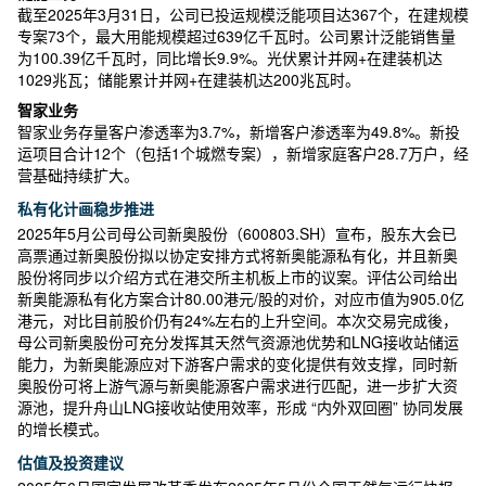
截至2025年3月31日，公司已投运规模泛能项目达367个，在建规模
专案73个，最大用能规模超过639亿千瓦时。公司累计泛能销售量
为100.39亿千瓦时，同比增长9.9%。光伏累计并网+在建装机达
1029兆瓦；储能累计并网+在建装机达200兆瓦时。
智家业务
智家业务存量客户渗透率为3.7%，新增客户渗透率为49.8%。新投
运项目合计12个（包括1个城燃专案），新增家庭客户28.7万户，经
营基础持续扩大。
私有化计画稳步推进
2025年5月公司母公司新奥股份（600803.SH）宣布，股东大会已
高票通过新奥股份拟以协定安排方式将新奥能源私有化，并且新奥
股份将同步以介绍方式在港交所主机板上市的议案。评估公司给出
新奥能源私有化方案合计80.00港元/股的对价，对应市值为905.0亿
港元，对比目前股价仍有24%左右的上升空间。本次交易完成後，
母公司新奥股份可充分发挥其天然气资源池优势和LNG接收站储运
能力，为新奥能源应对下游客户需求的变化提供有效支撑，同时新
奥股份可将上游气源与新奥能源客户需求进行匹配，进一步扩大资
源池，提升舟山LNG接收站使用效率，形成 “内外双回圈” 协同发展
的增长模式。
估值及投资建议