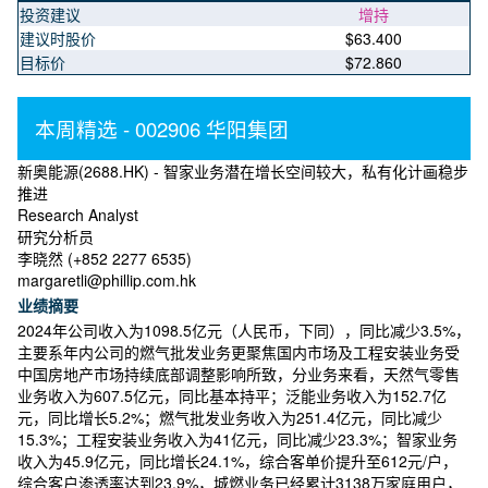
投资建议
增持
建议时股价
$63.400
目标价
$72.860
本周精选 - 002906 华阳集团
新奥能源(2688.HK) - 智家业务潜在增长空间较大，私有化计画稳步
推进
Research Analyst
研究分析员
李晓然 (+852 2277 6535)
margaretli@phillip.com.hk
业绩摘要
2024年公司收入为1098.5亿元（人民币，下同），同比减少3.5%，
主要系年内公司的燃气批发业务更聚焦国内市场及工程安装业务受
中国房地产市场持续底部调整影响所致，分业务来看，天然气零售
业务收入为607.5亿元，同比基本持平；泛能业务收入为152.7亿
元，同比增长5.2%；燃气批发业务收入为251.4亿元，同比减少
15.3%；工程安装业务收入为41亿元，同比减少23.3%；智家业务
收入为45.9亿元，同比增长24.1%，综合客单价提升至612元/户，
综合客户渗透率达到23.9%，城燃业务已经累计3138万家庭用户，