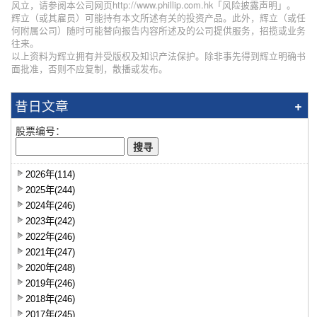
风立，请参阅本公司网页http://www.phillip.com.hk「风险披露声明」。
辉立（或其雇员）可能持有本文所述有关的投资产品。此外，辉立（或任
何附属公司）随时可能替向报告内容所述及的公司提供服务，招揽或业务
往来。
以上资料为辉立拥有并受版权及知识产法保护。除非事先得到辉立明确书
面批准，否则不应复制，散播或发布。
昔日文章
股票编号：
2026年(114)
2025年(244)
2024年(246)
2023年(242)
2022年(246)
2021年(247)
2020年(248)
2019年(246)
2018年(246)
2017年(245)