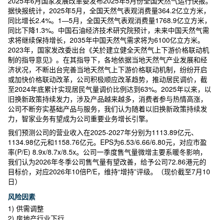
2025年6月国家发展改革委发布2025年5月份全国天然气运行快报。
据快报统计，2025年5月，全国天然气表观消费量364.2亿立方米，
同比增长2.4%。1—5月，全国天然气表观消费量1768.9亿立方米，
同比下降1.3%。中国石油经济技术研究院预计，未来中国天然气需
求将继续保持增长，2035年中国天然气需求将为6100亿立方米。
2023年，国家发改委出台《关於建立健全天然气上下游价格联动机
制的指导意见》。在其指导下，各地依据当地天然气产业发展和经
济状况，不断出台完善当地天然气上下游价格联动机制，纷纷开启
或加快价格联动改革，公司积极顺应改革趋势，推动居民调价，截
至2024年底累计实现居民气量调价比例达到63%。2025年以来，以
旧换新政策持续发力，涉及产品越来越多，消费者参与热情高涨，
公司不断夯实基础产品与服务，我们认为随着以旧换新政策持续发
力，智家业务有望成为公司重要业务增长引擎。
我们预测公司的营业收入在2025-2027年分别为1113.89亿元、
1134.98亿元和1158.76亿元。EPS为6.53/6.66/6.80元，对应市盈
率(P/E) 8.9x/8.7x/8.5x。公司一季度售气量微增主要系暖冬影响，
我们认为2026年冬季公司售气量有望改善，给予公司72.86港元的
目标价，对应2026年10倍P/E，维持“增持”评级。（现价截至7月10
日）
风险因素
1) 供需调整
2) 房地产行业下行