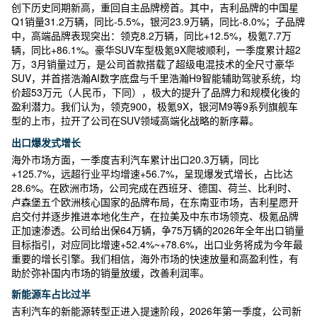
创下历史同期新高，重回自主品牌榜首。其中，吉利品牌的中国星
Q1销量31.2万辆，同比-5.5%，银河23.9万辆，同比-8.0%；子品牌
中，高端品牌表现突出：领克8.2万辆，同比+12.5%，极氪7.7万
辆，同比+86.1%。豪华SUV车型极氪9X爬坡顺利，一季度累计超2
万，3月销量过万，是公司首款搭载了超级电混技术的全尺寸豪华
SUV，并首搭浩瀚AI数字底盘与千里浩瀚H9智能辅助驾驶系统，均
价超53万元（人民币，下同），极大的提升了品牌力和规模化後的
盈利潜力。我们认为，领克900，极氪9X，银河M9等9系列旗舰车
型的上市，拉开了公司在SUV领域高端化战略的新序幕。
出口爆发式增长
海外市场方面，一季度吉利汽车累计出口20.3万辆，同比
+125.7%，远超行业平均增速+56.7%，呈现爆发式增长，占比达
28.6%。在欧洲市场，公司完成在西班牙、德国、荷兰、比利时、
卢森堡五个欧洲核心国家的品牌布局，在东南亚市场，吉利星愿开
启交付并逐步推进本地化生产，在拉美及中东市场领克、极氪品牌
正加速渗透。公司给出保64万辆，争75万辆的2026年全年出口销量
目标指引，对应同比增速+52.4%~+78.6%，出口业务将成为今年最
重要的增长引擎。我们相信，海外市场的快速放量和高盈利性，有
助於弥补国内市场的销量放缓，改善利润率。
新能源车占比过半
吉利汽车的新能源转型正进入提速阶段，2026年第一季度，公司新