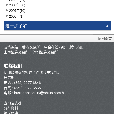
2008年(50)
2007年(10)
2005年(1)
进一步了解
研究报告
返回页首
智识拣股
友情连结
香港交易所
中金在线港股
腾讯港股
市况评论
上海证券交易所
深圳证券交易所
交易员评论
A股研报
联络我们
请即联络你的客户主任或致电我们。
研究部
电话 : (852) 2277 6846
传真 : (852) 2277 6565
电邮 :
businessenquiry@phillip.com.hk
查询及支援
分行资料
投诉程序