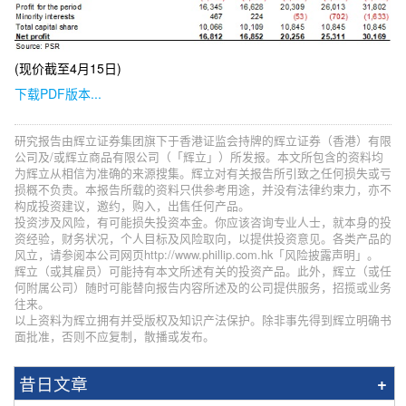
(现价截至4月15日)
下载PDF版本...
研究报告由辉立证券集团旗下于香港证监会持牌的辉立证券（香港）有限
公司及/或辉立商品有限公司（「辉立」）所发报。本文所包含的资料均
为辉立从相信为准确的来源搜集。辉立对有关报告所引致之任何损失或亏
损概不负责。本报告所载的资料只供参考用途，并没有法律约束力，亦不
构成投资建议，邀约，购入，出售任何产品。
投资涉及风险，有可能损失投资本金。你应该咨询专业人士，就本身的投
资经验，财务状况，个人目标及风险取向，以提供投资意见。各类产品的
风立，请参阅本公司网页http://www.phillip.com.hk「风险披露声明」。
辉立（或其雇员）可能持有本文所述有关的投资产品。此外，辉立（或任
何附属公司）随时可能替向报告内容所述及的公司提供服务，招揽或业务
往来。
以上资料为辉立拥有并受版权及知识产法保护。除非事先得到辉立明确书
面批准，否则不应复制，散播或发布。
昔日文章