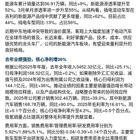
能源车累计销量达到36.91万辆，同比+9%，新能源渗透率提升至
52%，3月单月渗透率进一步升至55%。从结构看，插电混动车型在
吉利的新能源产品线中贡献了更多增量，同比+62%，目前占比
44%，纯电车型同比-13%，占比56%。
近期中东地缘冲突导致的油价震荡，客观上大幅度加速了电动汽车
在全球市场的普及，长远来看，利好掌握产品、技术、成本、供应
链优势的龙头车厂，公司的新能源汽车板块，有望迎来量利双升的
良好格局。
去年业绩强劲，核心净利增36%
根据公司2025年年报，去年全年收入3452.32亿元，同比+25.1%；
归母净利润168.52亿元，同比+0.2%；如果剔除外汇汇兑收益、减
值亏损及2024年视为出售附属公司之收益後，核心归母利润为
144.1亿元，同比+36%。推动业绩的因素主要是销量强劲增长带动
规模效应释放，以及产品结构优化，战略整合带来的协同效应所
致。2025年公司累计销售302.46万辆，同比+39.0%，其中新能源
汽车销售168.78万辆，同比+90.0%。2025年毛利率为16.61%，同
比+0.1个百分点；核心归母净利率升至4.2%，同比+0.5个百分点。
极氪销量占比提高对整体毛利率提升贡献显着。
费用率方面，销售费用率/管理费用率/研发费用率分别为
5.92%/1.88%/5.1%，同比分别-0.04/-0.39/+0.14个百分点，主要受
新车型新平台研发投入力度加大，和研发费用资本化比率降低影