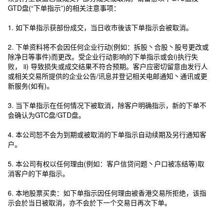
GTD盘(“下单指示”)的相关注意事项：
1. 如下单指示获部份成交，当日收市後该下单指示会被取消。
2. 下单资料将不会因任何企业行动(例如：拆股丶合股丶股号更改或
除净日等事件)而更改。受企业行动影响的下单指示或会i)执行失
败， ii) 导致损失或成交结果不符合预期。客户应密切留意由发行人
或相关交易所提供的企业公告/讯息并登记相关电邮通知丶通讯或更
新服务(如有)。
3. 当下单指示在任何情况下被取消，除客户明确指示，新的下单不
会确认为GTC盘/GTD盘。
4. 本公司恕不会为到期或被取消的下单指示自动续期及另行通知客
户。
5. 本公司有权以任何理由(例如：客户信贷问题丶户口被冻结等)取
消客户的下单指示。
6. 本地股票买卖：如下单指示因任何理由被香港交易所拒绝，该指
示会於当日被取消，亦不会於下一个交易日再次下单。