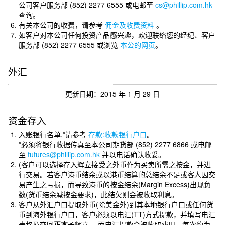
公司客户服务部 (852) 2277 6555 或电邮至
cs@phillip.com.hk
查询。
有关本公司的收费，请参考
佣金及收费资料
。
如客户对本公司任何投资产品感兴趣，欢迎联络您的经纪、客户
服务部 (852) 2277 6555 或浏览
本公的网页
。
外汇
更新日期：2015 年 1 月 29 日
资金存入
入账银行名单,*请参考
存款:收款银行户口
。
*必须将银行收据传真至本公司期货部 (852) 2277 6866 或电邮
至
futures@phillip.com.hk
并以电话确认收妥。
(客户可以选择存入辉立接受之外币作为买卖所需之按金，并进
行交易。若客户港币结余或以港币结算的总结余不足或客人因交
易产生之亏损，而导致港币的按金结余(Margin Excess)出现负
数(货币结余减按金要求)，此结欠则会被收取利息。
客户从外汇户口提取外币(除美金外)到其本地银行户口或任何货
币到海外银行户口，客户必须以电汇(TT)方式提款，并填写电汇
表格及交回
正本
予辉立。 而电汇提款会被收取费用，每次约为