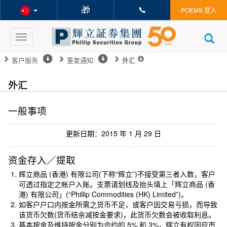
🎁
📞
POEMS 登入
Toggle
navigation
客户服务
重要通知
外汇
外汇
一般事项
更新日期：2015 年 1 月 29 日
资金存入／提取
辉立商品 (香港) 有限公司(下称“辉立”)不接受第三者入数，客户
可透过指定之帐户入账。支票请划线及抬头填上「辉立商品 (香
港) 有限公司」(“Phillip Commodities (HK) Limited”)。
如客户户口内按金所需之货币不足，或客户因交易亏损，而导致
该货币欠数(货币结余减按金要求)，此货币欠数会被收取利息。
基本按金及维持按金分别为合约的 5% 和 3%，辉立有权因应市