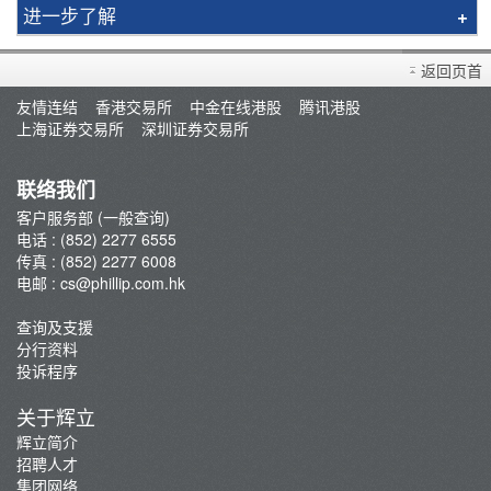
进一步了解
本地股票
返回页首
环球股票
友情连结
香港交易所
中金在线港股
腾讯港股
贵金属
上海证券交易所
深圳证券交易所
外汇
一般事项
联络我们
外汇
客户服务部 (一般查询)
电话 : (852) 2277 6555
期货
传真 : (852) 2277 6008
新股认购
电邮 :
cs@phillip.com.hk
債券
查询及支援
其他
分行资料
投诉程序
基金
关于辉立
辉立简介
招聘人才
集团网络