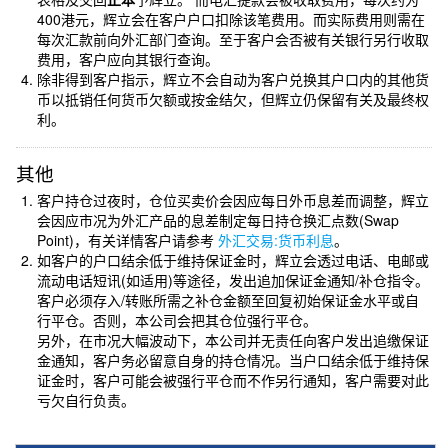
400港元，辉立会在客户户口扣除该笔费用。而实际费用则需在
每次汇款前向外汇部门查询。至于客户会否被有关银行另行收取
费用，客户应向其银行查询。
除非得到客户指示，辉立不会自动为客户兑换其户口内的其他货
币以抵销任何货币欠额或按金结欠，但辉立仍保留有关及最终权
利。
其他
客户持仓过夜时，仓位买卖价会因应每日外币息差而调整，辉立
会因应市况为外汇产品的息差制定每日持仓换汇点数(Swap
Point)，有关详情客户请参考
外汇交易:货币利息
。
如客户的户口结余低于维持保证金时，辉立会透过电话、电邮或
流动电话短讯(如适用)等途径，发出追加保证金通知/补仓指令。
客户必须存入/转账所需之补仓金额至回复初始保证金水平或自
行平仓。否则，本公司会把其仓位强行平仓。
另外，在市况大幅波动下，本公司并无责任向客户发出追缴保证
金通知，客户务必留意自身的持仓情况。当户口结余低于维持保
证金时，客户可能会被强行平仓而不作另行通知，客户需要对此
亏欠自行负责。