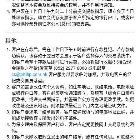
况调整基本按金及维持按金的权利，并不作另行通知。
客户须在工作日上午九时二十分前提交提款指示，辉立会于当日
处理该指示。辉立会代存支票于客户所指定的银行户口，或客户
亦可选择亲身前往本公司(总行)领取支票。
其他
客户在存款后，需在工作日下午五时前进行存款登记。若存款成
功确认，该存款于翌日才会显示于客户选择存入的交易系统中。
如客户希望于存款后即时进行买卖，必须将银行收据(只接受现
金转账之存款)传真至 (852) 2277 6008 或电邮至
cs@phillip.com.hk
客户服务部要求临时加额，并致电客户的经
纪或交易员落盘。
客户如需更改任何个人资料，如住宅地址、联络电话、电邮地址
或银行户口等。客户必须尽快通知辉立，及填写「综合户口资料
更改书」或递交书面指示，并签署作实方可办理更改手续。如更
改住址及通讯地址，则须提供最近三个月内之地址证明文件。
如客户要求电子结单服务，客户应确保填写的电邮地址正确，并
能成功接收辉立所发出的电子邮件。
为保安理由及保障客户利益，客户应定期更换网上交易系统的密
码。
如客户未能收取辉立发出的帐户结单，或有任何意见。可联络本