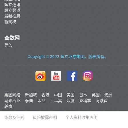
辉立通讯
辉立频道
最新推廣
新聞稿
查数网
登入
Copyright © 2022
辉立证券集团
。版权所有。
集团网络
新加坡
香港
中国
美国
日本
英国
澳洲
马来西亚
泰国
印尼
土耳其
印度
柬埔寨
阿联酋
越南
条款及细则
风险披露声明
个人资料收集声明