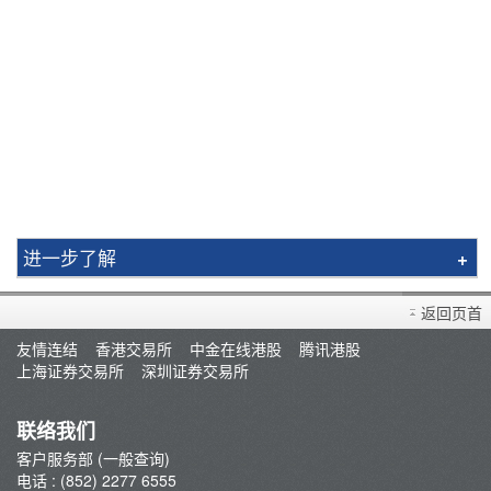
进一步了解
Mobile Apps
返回页首
辉利市
友情连结
香港交易所
中金在线港股
腾讯港股
股票易(SATS)
上海证券交易所
深圳证券交易所
期权易(OATS)
外期易(PATS)
联络我们
外汇易(XATS)
客户服务部 (一般查询)
电话 : (852) 2277 6555
Excel RealTime