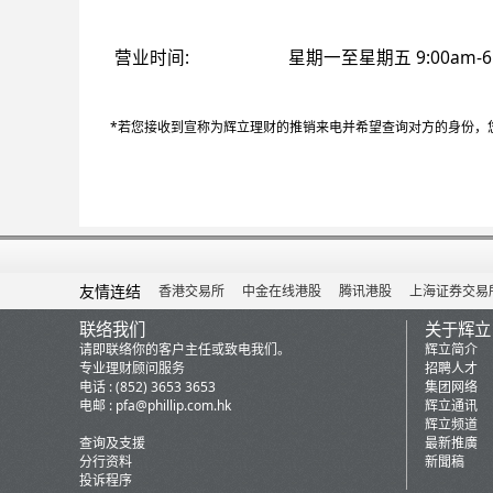
营业时间
星期一至星期五 9:00am-6
*若您接收到宣称为辉立理财的推销来电并希望查询对方的身份，您可以
友情连结
香港交易所
中金在线港股
腾讯港股
上海证券交易
联络我们
关于辉立
请即联络你的客户主任或致电我们。
辉立简介
专业理财顾问服务
招聘人才
电话 : (852) 3653 3653
集团网络
电邮 :
pfa@phillip.com.hk
辉立通讯
辉立频道
查询及支援
最新推廣
分行资料
新聞稿
投诉程序