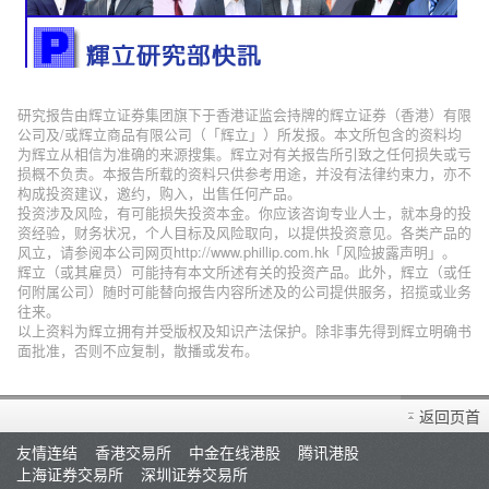
研究报告由辉立证券集团旗下于香港证监会持牌的辉立证券（香港）有限
公司及/或辉立商品有限公司（「辉立」）所发报。本文所包含的资料均
为辉立从相信为准确的来源搜集。辉立对有关报告所引致之任何损失或亏
损概不负责。本报告所载的资料只供参考用途，并没有法律约束力，亦不
构成投资建议，邀约，购入，出售任何产品。
投资涉及风险，有可能损失投资本金。你应该咨询专业人士，就本身的投
资经验，财务状况，个人目标及风险取向，以提供投资意见。各类产品的
风立，请参阅本公司网页http://www.phillip.com.hk「风险披露声明」。
辉立（或其雇员）可能持有本文所述有关的投资产品。此外，辉立（或任
何附属公司）随时可能替向报告内容所述及的公司提供服务，招揽或业务
往来。
以上资料为辉立拥有并受版权及知识产法保护。除非事先得到辉立明确书
面批准，否则不应复制，散播或发布。
返回页首
友情连结
香港交易所
中金在线港股
腾讯港股
上海证券交易所
深圳证券交易所