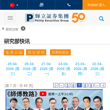
🎁
📞
POEMS 登入
Toggle
navigation
研究分析
研究部快讯
免 费 订 阅
意 见 提 供
转寄给朋友
29-04-
28-04-
27-04-
24-04-
23-04-
22-04-
2026 (周
2026 (周
2026 (周
2026 (周
2026 (周
2026 (周
三)
二)
一)
五)
四)
三)
|‹
‹‹
5
6
7
8
9
››
›|
[第 7 页 / 共 85 页]