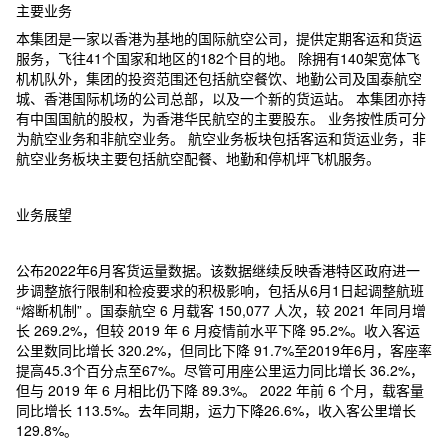
主要业务
本集团是一家以香港为基地的国际航空公司，提供定期客运和货运
服务，飞往41个国家和地区的182个目的地。 除拥有140架宽体飞
机机队外，集团的投资范围还包括航空餐饮、地勤公司及国泰航空
城、香港国际机场的公司总部，以及一个新的货运站。 本集团亦持
有中国国航的股权，为香港华民航空的主要股东。 业务按性质可分
为航空业务和非航空业务。 航空业务板块包括客运和货运业务，非
航空业务板块主要包括航空配餐、地勤和停机坪飞机服务。
业务展望
公布2022年6月客货运量数据。该数据继续反映香港特区政府进一
步调整旅行限制和检疫要求的积极影响，包括从6月1日起调整航班
“熔断机制” 。国泰航空 6 月载客 150,077 人次，较 2021 年同月增
长 269.2%，但较 2019 年 6 月疫情前水平下降 95.2%。收入客运
公里数同比增长 320.2%，但同比下降 91.7%至2019年6月，客座率
提高45.3个百分点至67%。尽管可用座公里运力同比增长 36.2%，
但与 2019 年 6 月相比仍下降 89.3%。 2022 年前 6 个月，载客量
同比增长 113.5%。去年同期，运力下降26.6%，收入客公里增长
129.8%。