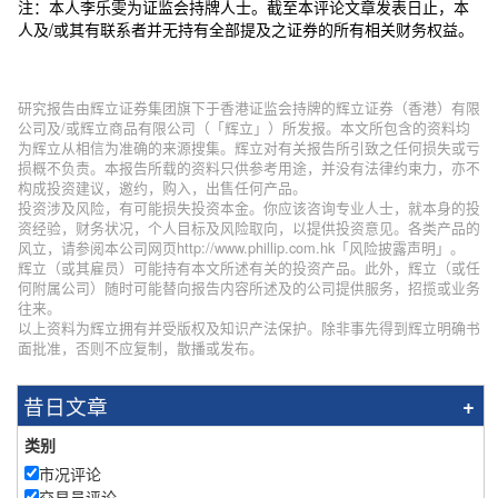
注：本人李乐雯为证监会持牌人士。截至本评论文章发表日止，本
人及/或其有联系者并无持有全部提及之证券的所有相关财务权益。
研究报告由辉立证券集团旗下于香港证监会持牌的辉立证券（香港）有限
公司及/或辉立商品有限公司（「辉立」）所发报。本文所包含的资料均
为辉立从相信为准确的来源搜集。辉立对有关报告所引致之任何损失或亏
损概不负责。本报告所载的资料只供参考用途，并没有法律约束力，亦不
构成投资建议，邀约，购入，出售任何产品。
投资涉及风险，有可能损失投资本金。你应该咨询专业人士，就本身的投
资经验，财务状况，个人目标及风险取向，以提供投资意见。各类产品的
风立，请参阅本公司网页http://www.phillip.com.hk「风险披露声明」。
辉立（或其雇员）可能持有本文所述有关的投资产品。此外，辉立（或任
何附属公司）随时可能替向报告内容所述及的公司提供服务，招揽或业务
往来。
以上资料为辉立拥有并受版权及知识产法保护。除非事先得到辉立明确书
面批准，否则不应复制，散播或发布。
昔日文章
类别
市况评论
交易员评论