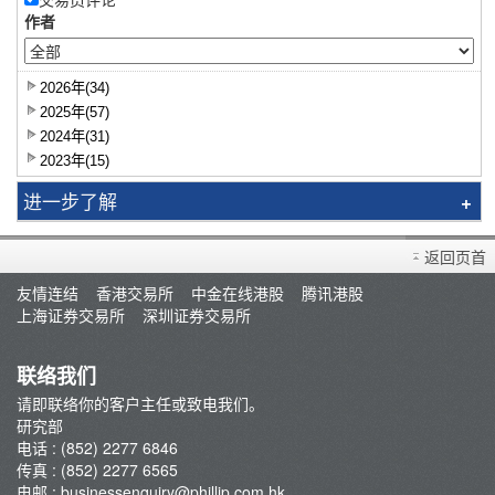
作者
2026年(34)
2025年(57)
2024年(31)
2023年(15)
进一步了解
研究报告
返回页首
智识拣股
友情连结
香港交易所
中金在线港股
腾讯港股
市况评论
上海证券交易所
深圳证券交易所
交易员评论
A股研报
联络我们
请即联络你的客户主任或致电我们。
研究部
电话 : (852) 2277 6846
传真 : (852) 2277 6565
电邮 :
businessenquiry@phillip.com.hk