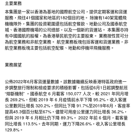
主要業務
本集團是一家以香港為基地的國際航空公司，提供定期客運和貨運
服務，飛往41個國家和地區的182個目的地。 除擁有140架寬體飛
機機隊外，集團的投資範圍還包括航空餐飲、地勤公司及國泰航空
城、香港國際機場的公司總部，以及一個新的貨運站。 本集團亦持
有中國國航的股權，為香港華民航空的主要股東。 業務按性質可分
為航空業務和非航空業務。 航空業務板塊包括客運和貨運業務，非
航空業務板塊主要包括航空配餐、地勤和停機坪飛機服務。
業務展望
公佈2022年6月客貨運量數據。該數據繼續反映香港特區政府進一
步調整旅行限制和檢疫要求的積極影響，包括從6月1日起調整航班
“熔斷機制” 。國泰航空 6 月載客 150,077 人次，較 2021 年同月增
長 269.2%，但較 2019 年 6 月疫情前水平下降 95.2%。收入客運
公里數同比增長 320.2%，但同比下降 91.7%至2019年6月，客座率
提高45.3個百分點至67%。儘管可用座公里運力同比增長 36.2%，
但與 2019 年 6 月相比仍下降 89.3%。 2022 年前 6 個月，載客量
同比增長 113.5%。去年同期，運力下降26.6%，收入客公里增長
129.8%。