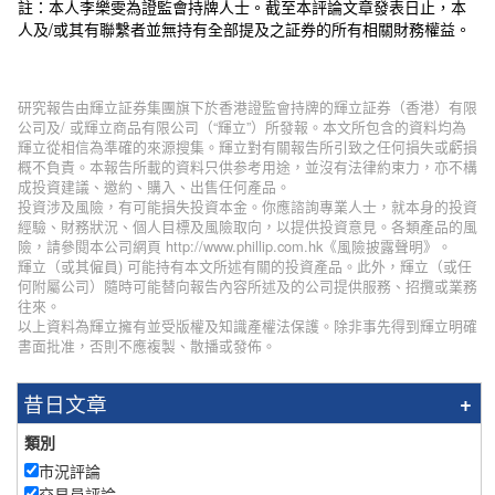
註：本人李樂雯為證監會持牌人士。截至本評論文章發表日止，本
人及/或其有聯繫者並無持有全部提及之証券的所有相關財務權益。
研究報告由輝立証券集團旗下於香港證監會持牌的輝立証券（香港）有限
公司及/ 或輝立商品有限公司（“輝立”）所發報。本文所包含的資料均為
輝立從相信為準確的來源搜集。輝立對有關報告所引致之任何損失或虧損
概不負責。本報告所載的資料只供参考用途，並沒有法律約束力，亦不構
成投資建議、邀約、購入、出售任何產品。
投資涉及風險，有可能損失投資本金。你應諮詢專業人士，就本身的投資
經驗、財務狀況、個人目標及風險取向，以提供投資意見。各類產品的風
險，請參閱本公司網頁 http://www.phillip.com.hk《風險披露聲明》。
輝立（或其僱員) 可能持有本文所述有關的投資產品。此外，輝立（或任
何附屬公司）隨時可能替向報告內容所述及的公司提供服務、招攬或業務
往來。
以上資料為輝立擁有並受版權及知識產權法保護。除非事先得到輝立明確
書面批准，否則不應複製、散播或發佈。
昔日文章
類別
市況評論
交易員評論