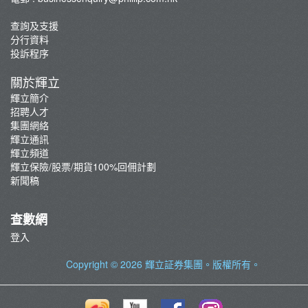
查詢及支援
分行資料
投訴程序
關於輝立
輝立簡介
招聘人才
集團網絡
輝立通訊
輝立頻道
輝立保險/股票/期貨100%回佣計劃
新聞稿
查數網
登入
Copyright © 2026
輝立証券集團
。版權所有。