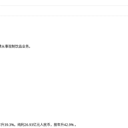
牌从事现制饮品业务。
39.3%。纯利26.93亿元人民币，按年升42.9% 。