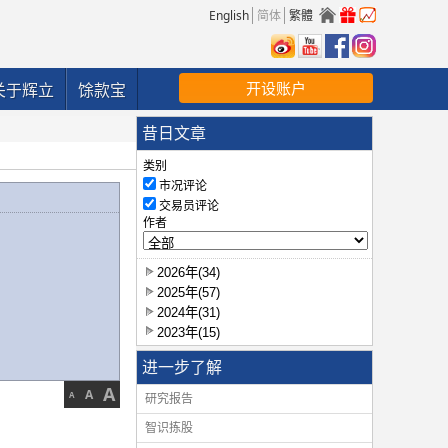
English
简体
繁體
开设账户
关于辉立
馀款宝
昔日文章
类别
市况评论
交易员评论
作者
2026年(34)
2025年(57)
2024年(31)
2023年(15)
进一步了解
A
A
A
研究报告
智识拣股