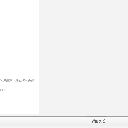
来源搜集。辉立对有关报
网页
返回页首