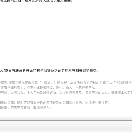
地区的消费者，这对品牌的快速成长至关重要。
及/或其有联系者并无持有全部提及之证券的所有相关财务权益。
公司及/或辉立商品有限公司（「辉立」）所发报。本文所包含的资料均为辉立从相信为准确的
并没有法律约束力，亦不构成投资建议，邀约，购入，出售任何产品。
资经验，财务状况，个人目标及风险取向，以提供投资意见。各类产品的风立，请参阅本公司
何附属公司）随时可能替向报告内容所述及的公司提供服务，招揽或业务往来。
面批准，否则不应复制，散播或发布。