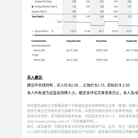
买入建议:
建议中长线持有﹐买入价:$2.30﹐ 止蚀价:$2.15, 目标价:$ 2.50
本人叶秋波为证监会持牌人士。截至本评论文章发表日止，本人及/
研究报告由辉立证券集团旗下于香港证监会持牌的辉立证券（香港）有限
告所引致之任何损失或亏损概不负责。本报告所载的资料只供参考用途，
投资涉及风险，有可能损失投资本金。你应该咨询专业人士，就本身的投
http://www.phillip.com.hk「风险披露声明」。
辉立（或其雇员）可能持有本文所述有关的投资产品。此外，辉立（或任
以上资料为辉立拥有并受版权及知识产法保护。除非事先得到辉立明确书