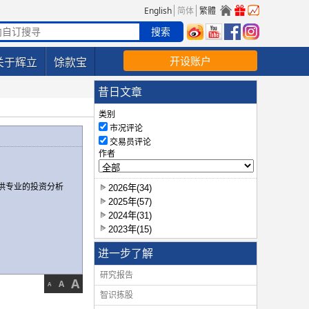
English
简体
繁體
开设账户
关于辉立
馀款宝
昔日文章
类别
市况评论
交易员评论
作者
供专业的投资分析
2026年(34)
2025年(57)
2024年(31)
2023年(15)
进一步了解
研究报告
A
A
A
智识拣股