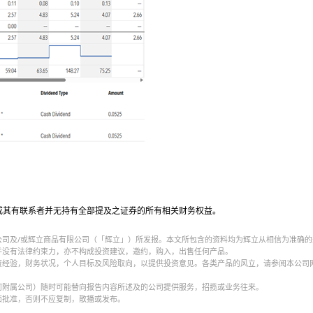
或其有联系者并无持有全部提及之证券的所有相关财务权益。
公司及/或辉立商品有限公司（「辉立」）所发报。本文所包含的资料均为辉立从相信为准确的
并没有法律约束力，亦不构成投资建议，邀约，购入，出售任何产品。
资经验，财务状况，个人目标及风险取向，以提供投资意见。各类产品的风立，请参阅本公司
何附属公司）随时可能替向报告内容所述及的公司提供服务，招揽或业务往来。
面批准，否则不应复制，散播或发布。