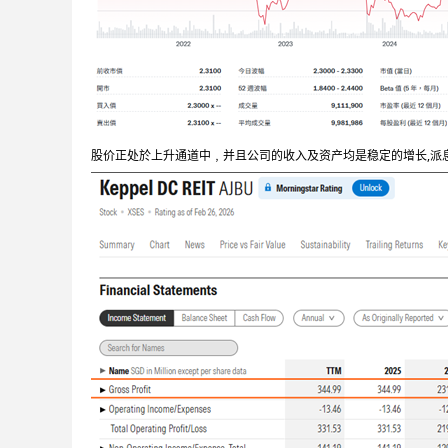
股价正处於上升通道中﹐并且公司的收入及资产均是稳定的增长,派息稳定。