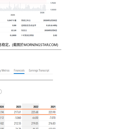
(截图於MORNINGSTAR.COM)