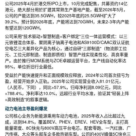
公司2025年4月於港交所IPO上市，10月完成配售，共募资约14亿
港元，绝大部分用於扩建其常熟生产基地产能，截至2026年5月，
公司的产能达到35.5GWH，较2025年底的25.5GWH扩大了
39.2%，预计到2026年底，产能将达到70GWH，未来2-3年内产能
有望达到120GWH。
公司采用"技术驱动+智慧制造+客户绑定"三位一体运营模式：以三
元铁锂混合体系、聚阴离子钠离子电池和AS9100D/CAAC双认证航
空电芯三大差异化产品为核心，通过自研"三即制造"（物流即工位
元、工位元即制造、制造即质检）智慧产线实现柔性化、高良率量
产。由於推行MOM系统与ZOE卓越运营平台，生产线自动化率达
95%，单位折旧行业最低。
受益於产能快速提升和正面规模效应释放，2024年公司首次扭亏为
盈，经营开始步入正轨。2025年公司实现营业收入81.01亿元，
（人民币，下同），同比+57.9%，归母净利润8.09亿元，同比
+788.4%，净利率达10.0%，远超行业平均水准，验证其"轻装上阵
+高效制造"的叙事逻辑。
动力电池主导盈利爆发
公司核心业务为新能源乘用车动力电池，2025年收入占比超过九
成，达到94.8%，覆盖BEV、PHEV、EREV、HEV全车型，主打高
能量密度、8C快充与800V高压平台电芯，配套零跑、一汽红旗、广
汽传祺、大众等头部车企多款热销车型。公司的400V峰值5C快充三