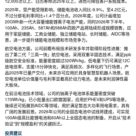
12,000次以上、日历寿命达25年以上，进而可降低客户系统成本。
2025年，受产能受限影响，储能电池收入同比-9.9%，至4.2亿元，
不过分部毛利率同比+1.4个百分点。2026年度，公司计画增加
20GWh新一代大容量储能锂离子电池产能，同时2026年下半年，
100Ah、235Ah、587Ah和588Ah四款产品将陆续形成规模销售，应
用于家庭储能、工商业储能、独立储能电站、长时储能、AIDC等场
景，进一步提升储能电池规模和市场竞争力。
航空电池方面，公司前瞻布局技术研发多年并取得阶段性进展：推
出了第二代「三高一快」航空电池，采用双重半固态技术，满足ppb
级航空安全标准，能量密度超过320Wh/kg，低电量下仍可满足12C
放电倍率，支援15分钟快充，满足高频次、多样化的飞行场景，产
品2025年已量产交付，未来亦可应用於具身智慧型机器人场景。航
空电池单位价值量与毛利率显着高於动力电池，是未来利润弹性最
大板块。
在前沿电池技术领域，公司的钠离子电池体系能量密度突破
170Wh/kg，已小批量出口欧盟国家，应用於PHEV和UPS等场景，
後续还可拓展到AIDC等领域，用於满足暂态大功率用电需求，具有
广阔的发展前景。2026年公司的全固态电池中试线将建成，可实现
100Ah级高比能锂电池和60Ah以上全固态电池的制备，开启从"技术
验证"到"规模盈利"的关键跃迁。
投资建议