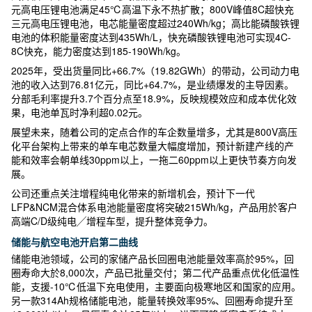
元高电压锂电池满足45℃高温下永不热扩散；800V峰值8C超快充
三元高电压锂电池，电芯能量密度超过240Wh/kg；高比能磷酸铁锂
电池的体积能量密度达到435Wh/L，快充磷酸铁锂电池可实现4C-
8C快充，能力密度达到185-190Wh/kg。
2025年，受出货量同比+66.7%（19.82GWh）的带动，公司动力电
池的收入达到76.81亿元，同比+64.7%，是业绩爆发的主导因素。
分部毛利率提升3.7个百分点至18.9%，反映规模效应和成本优化效
果，电池单瓦时净利超0.02元。
展望未来，随着公司的定点合作的车企数量增多，尤其是800V高压
化平台架构上带来的单车电芯数量大幅度增加，预计新建产线的产
能和效率会朝单线30ppm以上，一拖二60ppm以上更快节奏方向发
展。
公司还重点关注增程纯电化带来的新增机会，预计下一代
LFP&NCM混合体系电池能量密度将突破215Wh/kg，产品用於客户
高端C/D级纯电╱增程车型，提升整体竞争力。
储能与航空电池开启第二曲线
储能电池领域，公司的家储产品长回圈电池能量效率高於95%，回
圈寿命大於8,000次，产品已批量交付；第二代产品重点优化低温性
能，支援-10℃低温下充电使用，主要面向极寒地区和国家的应用。
另一款314Ah规格储能电池，能量转换效率95%、回圈寿命提升至