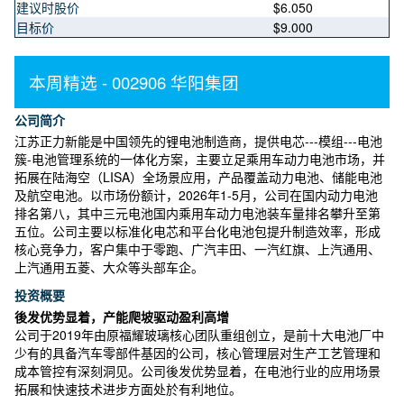
建议时股价
$6.050
目标价
$9.000
本周精选 - 002906 华阳集团
公司简介
江苏正力新能是中国领先的锂电池制造商，提供电芯---模组---电池
簇-电池管理系统的一体化方案，主要立足乘用车动力电池市场，并
拓展在陆海空（LISA）全场景应用，产品覆盖动力电池、储能电池
及航空电池。以市场份额计，2026年1-5月，公司在国内动力电池
排名第八，其中三元电池国内乘用车动力电池装车量排名攀升至第
五位。公司主要以标准化电芯和平台化电池包提升制造效率，形成
核心竞争力，客户集中于零跑、广汽丰田、一汽红旗、上汽通用、
上汽通用五菱、大众等头部车企。
投资概要
後发优势显着，产能爬坡驱动盈利高增
公司于2019年由原福耀玻璃核心团队重组创立，是前十大电池厂中
少有的具备汽车零部件基因的公司，核心管理层对生产工艺管理和
成本管控有深刻洞见。公司後发优势显着，在电池行业的应用场景
拓展和快速技术进步方面处於有利地位。