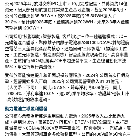
公司2025年4月於港交所IPO上市，10月完成配售，共募資約14億
港元，絕大部分用於擴建其常熟生產基地產能，截至2026年5月，
公司的產能達到35.5GWH，較2025年底的25.5GWH擴大了
39.2%，預計到2026年底，產能將達到70GWH，未來2-3年內產能
有望達到120GWH。
公司採用"技術驅動+智慧製造+客戶綁定"三位一體運營模式：以三
元鐵鋰混合體系、聚陰離子鈉離子電池和AS9100D/CAAC雙認證航
空電芯三大差異化產品為核心，通過自研"三即製造"（物流即工位
元、工位元即製造、製造即質檢）智慧產線實現柔性化、高良率量
產。由於推行MOM系統與ZOE卓越運營平臺，生產線自動化率達
95%，單位折舊行業最低。
受益於產能快速提升和正面規模效應釋放，2024年公司首次扭虧為
盈，經營開始步入正軌。2025年公司實現營業收入81.01億元，
（人民幣，下同），同比+57.9%，歸母淨利潤8.09億元，同比
+788.4%，淨利率達10.0%，遠超行業平均水準，驗證其"輕裝上陣
+高效製造"的敘事邏輯。
動力電池主導盈利爆發
公司核心業務為新能源乘用車動力電池，2025年收入占比超過九
成，達到94.8%，覆蓋BEV、PHEV、EREV、HEV全車型，主打高
能量密度、8C快充與800V高壓平臺電芯，配套零跑、一汽紅旗、廣
汽傳祺、大眾等頭部車企多款熱銷車型。公司的400V峰值5C快充三