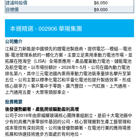
建議時股價
$6.050
目標價
$9.000
本週精選 - 002906 華陽集團
公司簡介
江蘇正力新能是中國領先的鋰電池製造商，提供電芯---模組---電池
簇-電池管理系統的一體化方案，主要立足乘用車動力電池市場，並
拓展在陸海空（LISA）全場景應用，產品覆蓋動力電池、儲能電池
及航空電池。以市場份額計，2026年1-5月，公司在國內動力電池
排名第八，其中三元電池國內乘用車動力電池裝車量排名攀升至第
五位。公司主要以標準化電芯和平臺化電池包提升製造效率，形成
核心競爭力，客戶集中于零跑、廣汽豐田、一汽紅旗、上汽通用、
上汽通用五菱、大眾等頭部車企。
投資概要
後發優勢顯著，產能爬坡驅動盈利高增
公司于2019年由原福耀玻璃核心團隊重組創立，是前十大電池廠中
少有的具備汽車零部件基因的公司，核心管理層對生產工藝管理和
成本管控有深刻洞見。公司後發優勢顯著，在電池行業的應用場景
拓展和快速技術進步方面處於有利地位。