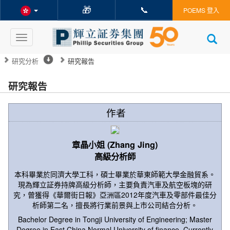
🎁
📞
POEMS 登入
Toggle
navigation
研究分析
研究報告
研究報告
作者
章晶小姐 (Zhang Jing)
高級分析師
本科畢業於同濟大學工科，碩士畢業於華東師範大學金融貿系。
現為輝立証券持牌高級分析師，主要負責汽車及航空板塊的研
究，曾獲得《華爾街日報》亞洲區2012年度汽車及零部件最佳分
析師第二名，擅長將行業前景與上市公司結合分析。
Bachelor Degree in Tongji University of Engineering; Master
Degree in East China Normal University of finance. Currently