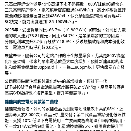
元高電壓鋰電池滿足45℃高溫下永不熱擴散；800V峰值8C超快充
三元高電壓鋰電池，電芯能量密度超過240Wh/kg；高比能磷酸鐵鋰
電池的體積能量密度達到435Wh/L，快充磷酸鐵鋰電池可實現4C-
8C快充，能力密度達到185-190Wh/kg。
2025年，受出貨量同比+66.7%（19.82GWh）的帶動，公司動力電
池的收入達到76.81億元，同比+64.7%，是業績爆發的主導因素。
分部毛利率提升3.7個百分點至18.9%，反映規模效應和成本優化效
果，電池單瓦時淨利超0.02元。
展望未來，隨著公司的定點合作的車企數量增多，尤其是800V高壓
化平臺架構上帶來的單車電芯數量大幅度增加，預計新建產線的產
能和效率會朝單線30ppm以上，一拖二60ppm以上更快節奏方向發
展。
公司還重點關注增程純電化帶來的新增機會，預計下一代
LFP&NCM混合體系電池能量密度將突破215Wh/kg，產品用於客戶
高端C/D級純電╱增程車型，提升整體競爭力。
儲能與航空電池開啟第二曲線
儲能電池領域，公司的家儲產品長迴圈電池能量效率高於95%，迴
圈壽命大於8,000次，產品已批量交付；第二代產品重點優化低溫性
能，支援-10℃低溫下充電使用，主要面向極寒地區和國家的應用。
另一款314Ah規格儲能電池，能量轉換效率95%、迴圈壽命提升至