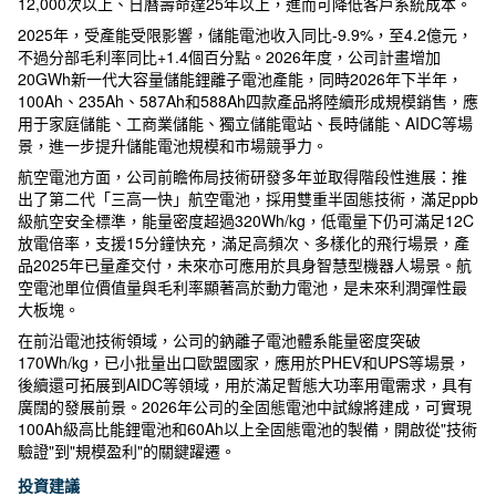
12,000次以上、日曆壽命達25年以上，進而可降低客戶系統成本。
2025年，受產能受限影響，儲能電池收入同比-9.9%，至4.2億元，
不過分部毛利率同比+1.4個百分點。2026年度，公司計畫增加
20GWh新一代大容量儲能鋰離子電池產能，同時2026年下半年，
100Ah、235Ah、587Ah和588Ah四款產品將陸續形成規模銷售，應
用于家庭儲能、工商業儲能、獨立儲能電站、長時儲能、AIDC等場
景，進一步提升儲能電池規模和市場競爭力。
航空電池方面，公司前瞻佈局技術研發多年並取得階段性進展：推
出了第二代「三高一快」航空電池，採用雙重半固態技術，滿足ppb
級航空安全標準，能量密度超過320Wh/kg，低電量下仍可滿足12C
放電倍率，支援15分鐘快充，滿足高頻次、多樣化的飛行場景，產
品2025年已量產交付，未來亦可應用於具身智慧型機器人場景。航
空電池單位價值量與毛利率顯著高於動力電池，是未來利潤彈性最
大板塊。
在前沿電池技術領域，公司的鈉離子電池體系能量密度突破
170Wh/kg，已小批量出口歐盟國家，應用於PHEV和UPS等場景，
後續還可拓展到AIDC等領域，用於滿足暫態大功率用電需求，具有
廣闊的發展前景。2026年公司的全固態電池中試線將建成，可實現
100Ah級高比能鋰電池和60Ah以上全固態電池的製備，開啟從"技術
驗證"到"規模盈利"的關鍵躍遷。
投資建議