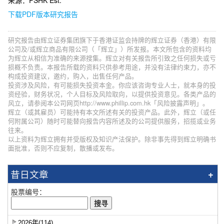
来源：PSHK Est.
下载PDF版本研究报告
研究报告由辉立证券集团旗下于香港证监会持牌的辉立证券（香港）有限
公司及/或辉立商品有限公司（「辉立」）所发报。本文所包含的资料均
为辉立从相信为准确的来源搜集。辉立对有关报告所引致之任何损失或亏
损概不负责。本报告所载的资料只供参考用途，并没有法律约束力，亦不
构成投资建议，邀约，购入，出售任何产品。
投资涉及风险，有可能损失投资本金。你应该咨询专业人士，就本身的投
资经验，财务状况，个人目标及风险取向，以提供投资意见。各类产品的
风立，请参阅本公司网页http://www.phillip.com.hk「风险披露声明」。
辉立（或其雇员）可能持有本文所述有关的投资产品。此外，辉立（或任
何附属公司）随时可能替向报告内容所述及的公司提供服务，招揽或业务
往来。
以上资料为辉立拥有并受版权及知识产法保护。除非事先得到辉立明确书
面批准，否则不应复制，散播或发布。
昔日文章
股票编号：
2026年(114)