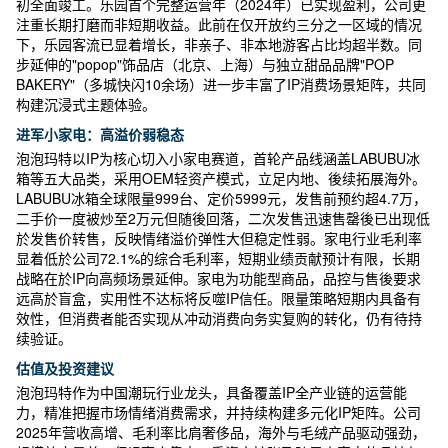
初全面竣工。乐园首个完整运营年（2024年）已实现盈利，公司更
注重长期打磨而非短期收益。此前在仅开放约三分之一区域的情况
下，乐园客流已显着增长，非亲子、非本地游客占比均超半数。同
步延伸的"popop"饰品店（北京、上海）与独立甜品品牌"POP
BAKERY"（多城快闪10余场）进一步丰富了IP消费场景矩阵，共同
构建沉浸式主题体验。
进军小家电：高溢价弱稳态
泡泡玛特以IP为核心切入小家电赛道，首轮产品线涵盖LABUBU冰
箱等五大品类，采用OEM轻资产模式，立足内地、後续拓展海外。
LABUBU冰箱全球限量999台、定价5999元，发售前预约超4.7万，
二手价一度被炒至2万元但随後回落，二次发售迅速售罄後已出现低
於发售价转售，反映情绪溢价弹性大但稳定性弱。家电行业毛利率
显着低於公司72.1%的综合毛利率，短期业绩贡献预计有限，长期
战略在於IP向高频场景延伸。家电为功能型商品，品控与售後要求
远高於盲盒，实用性不达标将反噬IP信任。限量策略短期内具备有
效性，但消费者能否实现从冲动消费向务实复购的转化，仍有待持
续验证。
估值及投资建议
泡泡玛特作为中国潮玩行业龙头，具备覆盖IP全产业链的运营能
力，精准把握市场情绪消费需求，并持续构建多元化IP矩阵。公司
2025年营收高增、毛利率比肩奢侈品，海外与毛绒产品驱动强劲，