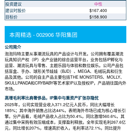
投资建议
中性
建议时股价
$167.400
目标价
$158.900
本周精选 - 002906 华阳集团
公司简介
泡泡玛特主要从事潮流玩具的产品设计与开发。公司拥有覆盖潮流
玩具知识产权（IP）全产业链的综合运营平台，业务包括IP孵化与
运营、潮流玩具与零售、主题乐园与体验和数位娱乐。公司产品包
括盲盒、手办、球形关节娃娃（BJD）、MEGA、毛绒玩具和衍生
品及其他。公司的自主产品主要包括THE MONSTERS、MOLLY、
SKULLPANDA和CRYBABY等艺术家IP以及授权IP，产品销往国内外
市场。
高增毛利率比肩奢侈品，IP集中与重资产扩张存隐忧
2025年，公司实现营业收入371.2亿元人民币，同比大幅增长
185%；其中海外销售占比达44%，表明海外市场已成为核心增长引
擎。分产品看，毛绒产品收入占比为50.4%，同比激增560.6%，其
通过集中采购有效压缩成本，支撑盈利释放。全年实现毛利267.6亿
元，同比增长207%，增速高於收入，毛利率达72.1%，同比提升