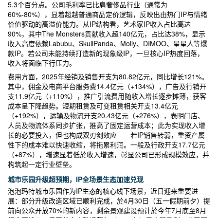
5.3个百分点。公司毛利率已比肩奢侈品行业（通常为
60%-80%），显着超越普通商品定价逻辑，反映出由热门IP与情绪
价值驱动的高溢价能力。从IP结构看，艺术家IP收入占比高达
90%，其中The Monsters贡献收入超140亿元，占比达38%，显示
收入高度依赖Labubu、SkullPanda、Molly、DIMOO、星星人等爆
款IP。若公司未能持续打造新的现象级IP，一旦核心IP热度回落，
收入将面临下行压力。
费用方面，2025年经销及销售开支为80.82亿元，同比增长121%。
其中，佣金及电商平台服务费14.4亿元（+134%），广告及行销开
支11.9亿元（+110%），推广引流费用随收入增长逐步摊薄，获客
成本呈下降趋势。短期租赁及可变租赁相关开支13.4亿元
（+192%），运输及物流开支20.43亿元（+276%），表明门店、
人员及物流体系同步扩张，推高了固定运营成本；此为实现收入增
长的必要投入，但也构成双刃剑效应——若IP销售转弱，重资产属
性下的成本难以快速收缩，将拖累利润。一般及行政开支17.7亿元
（+87%），增速显着低於收入增速，彰显公司已形成规模效应，并
构筑起一定行业壁垒。
城市乐园升级超预期，IP全场景生态加速兑现
泡泡玛特城市乐园作为IP生态的核心线下场景，近日迎来重要进
展：部分升级改造区域已顺利完成，於4月30日（五一假期前夕）提
前向公众开放70%的新内容，剩余景观建设预计於今年7月底至8月