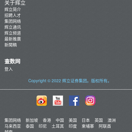
关于辉立
辉立简介
招聘人才
集团网络
辉立通讯
辉立频道
最新推廣
新聞稿
查数网
登入
Copyright © 2022
辉立证券集团
。版权所有。
集团网络
新加坡
香港
中国
美国
日本
英国
澳洲
马来西亚
泰国
印尼
土耳其
印度
柬埔寨
阿联酋
越南