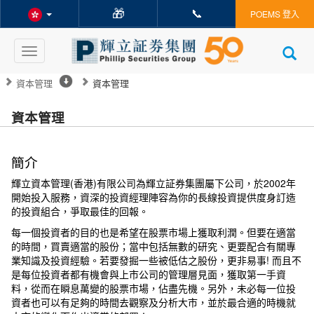
🎁
📞
POEMS 登入
Toggle
navigation
資本管理
資本管理
資本管理
簡介
輝立資本管理(香港)有限公司為輝立証券集團屬下公司，於2002年
開始投入服務，資深的投資經理陣容為你的長線投資提供度身訂造
的投資組合，爭取最佳的回報。
每一個投資者的目的也是希望在股票市場上獲取利潤。但要在適當
的時間，買賣適當的股份；當中包括無數的研究、更要配合有關專
業知識及投資經驗。若要發掘一些被低估之股份，更非易事! 而且不
是每位投資者都有機會與上市公司的管理層見面，獲取第一手資
料，從而在瞬息萬變的股票市場，佔盡先機。另外，未必每一位投
資者也可以有足夠的時間去觀察及分析大市，並於最合適的時機就