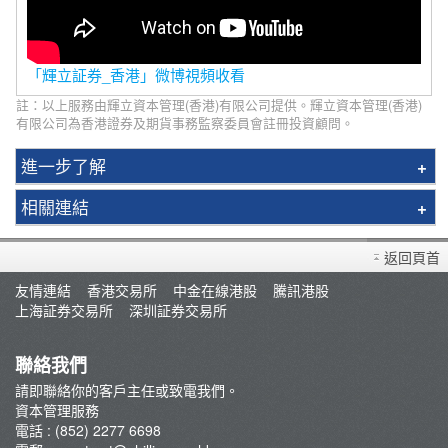
「輝立証券_香港」微博視頻收看
註：以上服務由輝立資本管理(香港)有限公司提供。輝立資本管理(香港)
有限公司為香港證券及期貨事務監察委員會註冊投資顧問。
進一步了解
基金經理
相關連結
服務計劃
開設戶口
新股指數ETF
返回頁首
存款/提款/賬戶轉賬
ETF通訊
友情連結
香港交易所
中金在線港股
騰訊港股
常見問題
上海証券交易所
深圳証券交易所
輝立豐盛基金
委托管理賬戶服務
聯絡我們
輝立委託帳戶服務 - 新股債券混合投資組合
請即聯絡你的客戶主任或致電我們。
資本管理服務
電話 : (852) 2277 6698