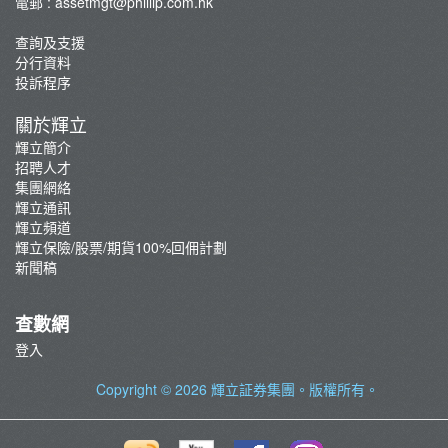
電郵 :
assetmgt@phillip.com.hk
查詢及支援
分行資料
投訴程序
關於輝立
輝立簡介
招聘人才
集團網絡
輝立通訊
輝立頻道
輝立保險/股票/期貨100%回佣計劃
新聞稿
查數網
登入
Copyright © 2026
輝立証券集團
。版權所有。