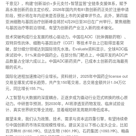
干意见》，构建“创新溢价+多元支付+智慧监管”全链条支援体系，赋予
高水准创新药自主定价权，2026年国内共有81款创新药正处於注册申请
阶段，预计将在年内迎来是否获批上市的关键审评节点。此外，第四届
亚洲细胞与基因治疗创新峰会将於4月29日至30日在广州举行，聚焦细胞
与基因治疗等前沿领域，有望为创新药产业注入新的技术催化。
技术突破构成行业发展的核心驱动力。中国在ADC（抗体偶联药物）、
双特异性抗体、细胞与基因治疗（CGT）等技术平台上已取得显着突
破，部分细分领域达到国际领先水准。Evaluate资料显示，全球ADC临
床试验中，51%来自中国药企。在部分热门靶点上，中国开发的ADC产
品数量占全球六成以上。中国ADC新药资产，已成本土创新药出海最亮
眼的名片。
国际化进程加速推动行业增长。资料统计，2025年中国药企license out
交易呈爆发式增长趋势，共产生150笔交易，总交易金额共计1.04万亿
元，同比增长155.7%。
人工智慧与大数据的深度耦合，正逐步成为撬动行业范式转换的核心原
动力。中研普华预测，到2030年，AI将渗透至药物发现、临床试验设
计、真实世界研究等全流程，显着缩短研发周期并降低成本。
展望未来，我们认为政策、技术、需求与资本这四重引擎，有望持续牵
引中国创新药市场实现规模性增长。建议关注以下核心龙头企业，比如
百济神州 (6160.HK)、信达生物 (1801.HK)、石药集团 (1093.HK)、翰森