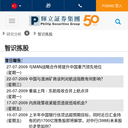
🎁
📞
POEMS 登入
Toggle
navigation
研究分析
智识拣股
智识拣股
昔日報告：
27-07-2009
与MAN战略合作将提升中国重汽领先地位
(星期一)
22-07-2009
中国与澳洲矿商谈判对航运指数有何影响？
(星期三)
20-07-2009
重装上阵 - 东航吸收合并上航点评
(星期一)
17-07-2009
内房政策收紧能否造就低吸机会?
(星期五)
10-07-2009
上半年中国银行信贷远超预期目标，同时近日汇金持
(星期五)
有的约1700亿限售股即将解禁，对中行(3988)未来股
价走势如何？