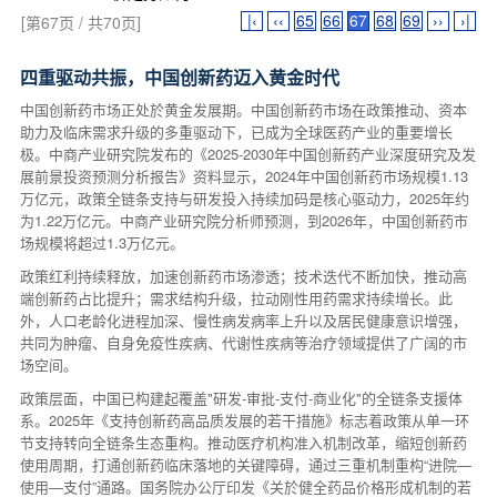
|‹
‹‹
65
66
67
68
69
››
›|
[第67页 / 共70页]
四重驱动共振，中国创新药迈入黄金时代
中国创新药市场正处於黄金发展期。中国创新药市场在政策推动、资本
助力及临床需求升级的多重驱动下，已成为全球医药产业的重要增长
极。中商产业研究院发布的《2025-2030年中国创新药产业深度研究及发
展前景投资预测分析报告》资料显示，2024年中国创新药市场规模1.13
万亿元，政策全链条支持与研发投入持续加码是核心驱动力，2025年约
为1.22万亿元。中商产业研究院分析师预测，到2026年，中国创新药市
场规模将超过1.3万亿元。
政策红利持续释放，加速创新药市场渗透；技术迭代不断加快，推动高
端创新药占比提升；需求结构升级，拉动刚性用药需求持续增长。此
外，人口老龄化进程加深、慢性病发病率上升以及居民健康意识增强，
共同为肿瘤、自身免疫性疾病、代谢性疾病等治疗领域提供了广阔的市
场空间。
政策层面，中国已构建起覆盖"研发-审批-支付-商业化"的全链条支援体
系。2025年《支持创新药高品质发展的若干措施》标志着政策从单一环
节支持转向全链条生态重构。推动医疗机构准入机制改革，缩短创新药
使用周期，打通创新药临床落地的关键障碍，通过三重机制重构“进院—
使用—支付”通路。国务院办公厅印发《关於健全药品价格形成机制的若