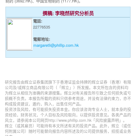
制药 (3692.HK)、中国生物制药 (1177.HK)。
撰稿: 李晓然研究分析员
電話:
22776535
電郵地址:
margaretli@phillip.com.hk
研究报告由辉立证券集团旗下于香港证监会持牌的辉立证券（香港）有限
公司及/或辉立商品有限公司（「辉立」）所发报。本文所包含的资料均
为辉立从相信为准确的来源搜集。辉立对有关报告所引致之任何损失或亏
损概不负责。本报告所载的资料只供参考用途，并没有法律约束力，亦不
构成投资建议，邀约，购入，出售任何产品。
投资涉及风险，有可能损失投资本金。你应该咨询专业人士，就本身的投
资经验，财务状况，个人目标及风险取向，以提供投资意见。各类产品的
风立，请参阅本公司网页http://www.phillip.com.hk「风险披露声明」。
辉立（或其雇员）可能持有本文所述有关的投资产品。此外，辉立（或任
何附属公司）随时可能替向报告内容所述及的公司提供服务，招揽或业务