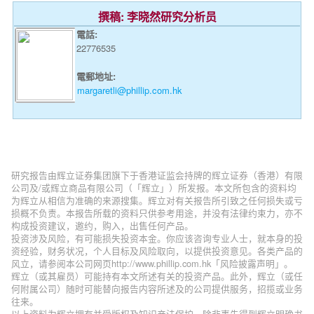
撰稿: 李晓然研究分析员
電話:
22776535
電郵地址:
margaretli@phillip.com.hk
研究报告由辉立证券集团旗下于香港证监会持牌的辉立证券（香港）有限
公司及/或辉立商品有限公司（「辉立」）所发报。本文所包含的资料均
为辉立从相信为准确的来源搜集。辉立对有关报告所引致之任何损失或亏
损概不负责。本报告所载的资料只供参考用途，并没有法律约束力，亦不
构成投资建议，邀约，购入，出售任何产品。
投资涉及风险，有可能损失投资本金。你应该咨询专业人士，就本身的投
资经验，财务状况，个人目标及风险取向，以提供投资意见。各类产品的
风立，请参阅本公司网页http://www.phillip.com.hk「风险披露声明」。
辉立（或其雇员）可能持有本文所述有关的投资产品。此外，辉立（或任
何附属公司）随时可能替向报告内容所述及的公司提供服务，招揽或业务
往来。
以上资料为辉立拥有并受版权及知识产法保护。除非事先得到辉立明确书