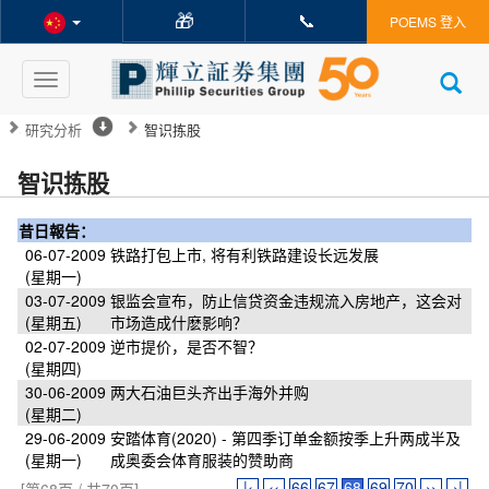
🎁
📞
POEMS 登入
Toggle
navigation
研究分析
智识拣股
智识拣股
昔日報告：
06-07-2009
铁路打包上市, 将有利铁路建设长远发展
(星期一)
03-07-2009
银监会宣布，防止信贷资金违规流入房地产，这会对
(星期五)
市场造成什麽影响？
02-07-2009
逆市提价，是否不智？
(星期四)
30-06-2009
两大石油巨头齐出手海外并购
(星期二)
29-06-2009
安踏体育(2020) - 第四季订单金额按季上升两成半及
(星期一)
成奥委会体育服装的赞助商
|‹
‹‹
66
67
68
69
70
››
›|