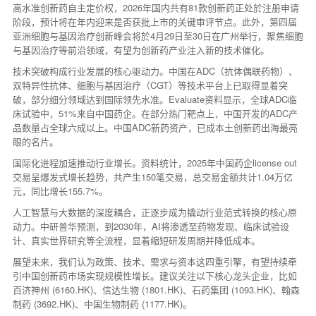
高水准创新药自主定价权，2026年国内共有81款创新药正处於注册申请
阶段，预计将在年内迎来是否获批上市的关键审评节点。此外，第四届
亚洲细胞与基因治疗创新峰会将於4月29日至30日在广州举行，聚焦细胞
与基因治疗等前沿领域，有望为创新药产业注入新的技术催化。
技术突破构成行业发展的核心驱动力。中国在ADC（抗体偶联药物）、
双特异性抗体、细胞与基因治疗（CGT）等技术平台上已取得显着突
破，部分细分领域达到国际领先水准。Evaluate资料显示，全球ADC临
床试验中，51%来自中国药企。在部分热门靶点上，中国开发的ADC产
品数量占全球六成以上。中国ADC新药资产，已成本土创新药出海最亮
眼的名片。
国际化进程加速推动行业增长。资料统计，2025年中国药企license out
交易呈爆发式增长趋势，共产生150笔交易，总交易金额共计1.04万亿
元，同比增长155.7%。
人工智慧与大数据的深度耦合，正逐步成为撬动行业范式转换的核心原
动力。中研普华预测，到2030年，AI将渗透至药物发现、临床试验设
计、真实世界研究等全流程，显着缩短研发周期并降低成本。
展望未来，我们认为政策、技术、需求与资本这四重引擎，有望持续牵
引中国创新药市场实现规模性增长。建议关注以下核心龙头企业，比如
百济神州 (6160.HK)、信达生物 (1801.HK)、石药集团 (1093.HK)、翰森
制药 (3692.HK)、中国生物制药 (1177.HK)。