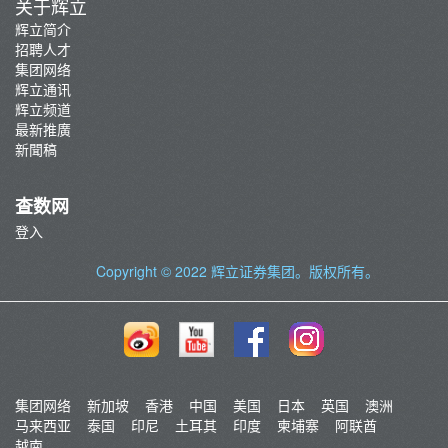
关于辉立
辉立简介
招聘人才
集团网络
辉立通讯
辉立频道
最新推廣
新聞稿
查数网
登入
Copyright © 2022
辉立证券集团
。版权所有。
集团网络
新加坡
香港
中国
美国
日本
英国
澳洲
马来西亚
泰国
印尼
土耳其
印度
柬埔寨
阿联酋
越南