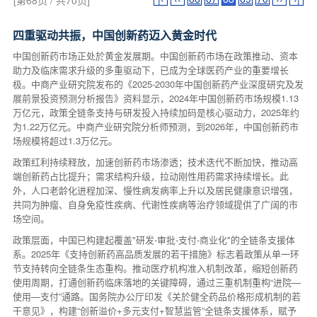
[第68页 / 共70页]
四重驱动共振，中国创新药迈入黄金时代
中国创新药市场正处於黄金发展期。中国创新药市场在政策推动、资本
助力及临床需求升级的多重驱动下，已成为全球医药产业的重要增长
极。中商产业研究院发布的《2025-2030年中国创新药产业深度研究及发
展前景投资预测分析报告》资料显示，2024年中国创新药市场规模1.13
万亿元，政策全链条支持与研发投入持续加码是核心驱动力，2025年约
为1.22万亿元。中商产业研究院分析师预测，到2026年，中国创新药市
场规模将超过1.3万亿元。
政策红利持续释放，加速创新药市场渗透；技术迭代不断加快，推动高
端创新药占比提升；需求结构升级，拉动刚性用药需求持续增长。此
外，人口老龄化进程加深、慢性病发病率上升以及居民健康意识增强，
共同为肿瘤、自身免疫性疾病、代谢性疾病等治疗领域提供了广阔的市
场空间。
政策层面，中国已构建起覆盖"研发-审批-支付-商业化"的全链条支援体
系。2025年《支持创新药高品质发展的若干措施》标志着政策从单一环
节支持转向全链条生态重构。推动医疗机构准入机制改革，缩短创新药
使用周期，打通创新药临床落地的关键障碍，通过三重机制重构“进院—
使用—支付”通路。国务院办公厅印发《关於健全药品价格形成机制的若
干意见》，构建“创新溢价+多元支付+智慧监管”全链条支援体系，赋予