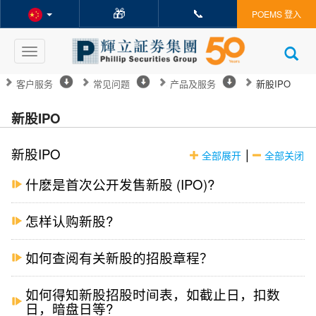
🎁
📞
POEMS 登入
Toggle
navigation
客户服务
常见问题
产品及服务
新股IPO
新股IPO
新股IPO
|
全部展开
全部关闭
什麽是首次公开发售新股 (IPO)?
怎样认购新股?
如何查阅有关新股的招股章程？
如何得知新股招股时间表，如截止日，扣数
日，暗盘日等?