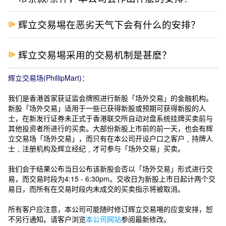
辉立交易埸在恶劣天气下会有什么的安排？
辉立交易埸采用的交易机制是甚麽？
辉立交易场(PhillipMart)：
我们是香港首家获证监会牌照进行新股「场外交易」的金融机构。
新股「场外交易」适用于一些已获得新股或预期可获得新股的人
士，在新发行证券未正式于香港联交所自动对盘系统挂牌买卖前与
其他投资者所进行的买卖。大部份新股上市前的前一天，也会有辉
立交易场「场外交易」，而只有在本公司开设户口之客户﹑持牌人
士﹑注册机构及辉立经纪﹐才可参与「场外交易」买卖。
我们会于结果公布当日公布该新股会否以「场外交易」形式进行交
易，而交易时段为4:15 - 6:30pm。交收日为新股上市日起计两个交
易日，而所有在交易时段内未成交的买卖指示将被取消
。
所有客户应注意，本公司可能随时修订辉立交易埸的应变安排，恕
不另行通知。请客户浏览
本公司网站
参阅最新修改。