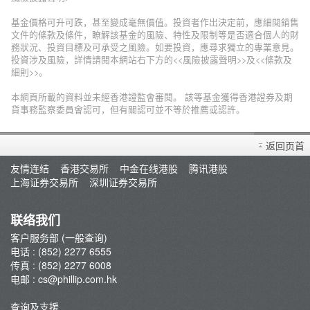
基金價格可升可跌，甚至變成毫無價值。投資者作出決定前，應細閱銷售
文件的條款及條件，瞭解該基金的風險、特性及限制等是否適合個人的財
務狀況、投資目標及可承受之風險。如要投資，應尋求獨立的專業意見。
投資涉及風險，詳情請閱本網站右下方的<<風險披露聲明>>及<<條款及
細則>>。
本網頁所載的資料並未經香港證監會審閱。 該等基金獲得香港證券及期
貨事務監察委員會認可，但有關認可並不等於推薦或認許。
返回页首
友情连结
香港交易所
中金在线港股
腾讯港股
上海证券交易所
深圳证券交易所
联络我们
客户服务部 (一般查询)
电话 : (852) 2277 6555
传真 : (852) 2277 6008
电邮 :
cs@phillip.com.hk
查询及支援