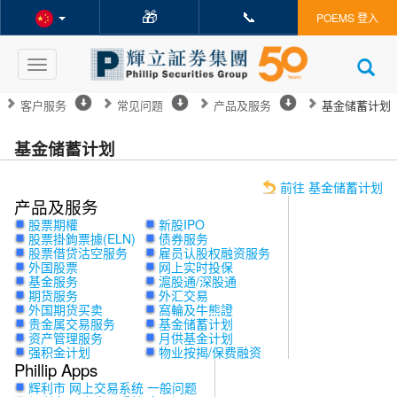
🎁
📞
POEMS 登入
Toggle
navigation
客户服务
常见问题
产品及服务
基金储蓄计划
基金储蓄计划
前往 基金储蓄计划
产品及服务
股票期權
新股IPO
股票掛鉤票據(ELN)
债券服务
股票借贷沽空服务
雇员认股权融资服务
外国股票
网上实时投保
基金服务
滬股通/深股通
期货服务
外汇交易
外国期货买卖
窩輪及牛熊證
贵金属交易服务
基金储蓄计划
资产管理服务
月供基金计划
强积金计划
物业按揭/保费融资
Phillip Apps
辉利市 网上交易系统 一般问题